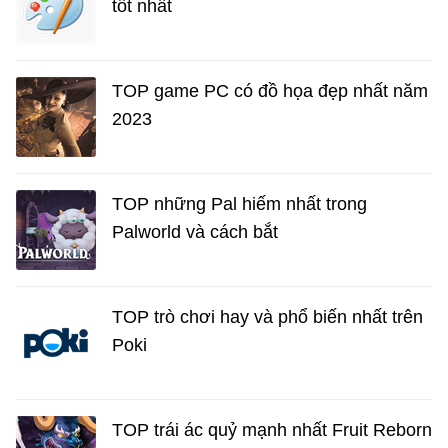
tốt nhất
TOP game PC có đồ họa đẹp nhất năm
2023
TOP những Pal hiếm nhất trong
Palworld và cách bắt
TOP trò chơi hay và phổ biến nhất trên
Poki
TOP trái ác quỷ mạnh nhất Fruit Reborn