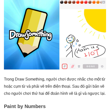
Trong Draw Something, người chơi được nhắc cho một từ
hoặc cụm từ và phải vẽ trên điện thoại. Sau đó gửi bản vẽ
cho người chơi thứ hai để đoán hình vẽ là gì và ngược lại.
Paint by Numbers