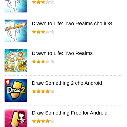
Drawn to Life: Two Realms cho iOS
Drawn to Life: Two Realms
Draw Something 2 cho Android
Draw Something Free for Android