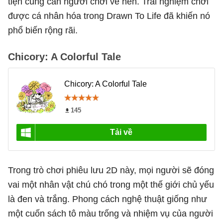
tiện cũng cần người chơi vẽ nên. Trải nghiệm chơi
được cá nhân hóa trong Drawn To Life đã khiến nó
phổ biến rộng rãi.
Chicory: A Colorful Tale
Trong trò chơi phiêu lưu 2D này, mọi người sẽ đóng
vai một nhân vật chú chó trong một thế giới chủ yếu
là đen và trắng. Phong cách nghệ thuật giống như
một cuốn sách tô màu trống và nhiệm vụ của người