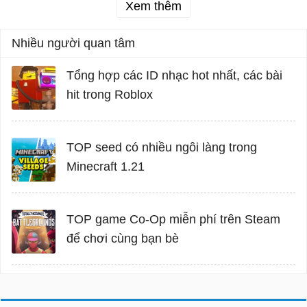
Xem thêm
Nhiều người quan tâm
Tổng hợp các ID nhạc hot nhất, các bài
hit trong Roblox
TOP seed có nhiều ngôi làng trong
Minecraft 1.21
TOP game Co-Op miễn phí trên Steam
để chơi cùng bạn bè