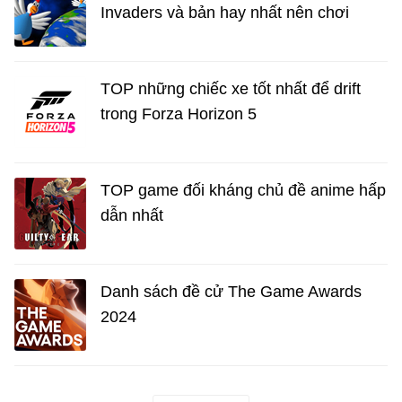
Invaders và bản hay nhất nên chơi
TOP những chiếc xe tốt nhất để drift
trong Forza Horizon 5
TOP game đối kháng chủ đề anime hấp
dẫn nhất
Danh sách đề cử The Game Awards
2024