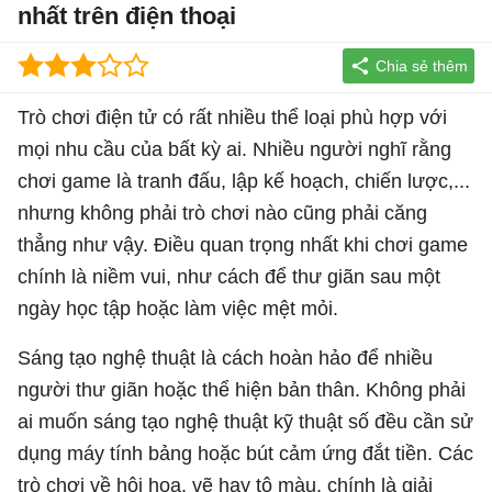
nhất trên điện thoại
Trò chơi điện tử có rất nhiều thể loại phù hợp với
mọi nhu cầu của bất kỳ ai. Nhiều người nghĩ rằng
chơi game là tranh đấu, lập kế hoạch, chiến lược,...
nhưng không phải trò chơi nào cũng phải căng
thẳng như vậy. Điều quan trọng nhất khi chơi game
chính là niềm vui, như cách để thư giãn sau một
ngày học tập hoặc làm việc mệt mỏi.
Sáng tạo nghệ thuật là cách hoàn hảo để nhiều
người thư giãn hoặc thể hiện bản thân. Không phải
ai muốn sáng tạo nghệ thuật kỹ thuật số đều cần sử
dụng máy tính bảng hoặc bút cảm ứng đắt tiền. Các
trò chơi về hội họa, vẽ hay tô màu, chính là giải