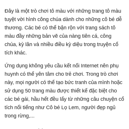
Đây là một trò chơi tô màu với những trang tô màu
tuyệt vời hình công chúa dành cho những cô bé dễ
thương. Các bé có thể bận rộn với trang sách tô
màu đầy những bản vẽ của nàng tiên cá, công
chúa, kỳ lân và nhiều điều kỳ diệu trong truyện cổ
tích khác.
Ứng dụng không yêu cầu kết nối Internet nên phụ
huynh có thể yên tâm cho trẻ chơi. Trong trò chơi
này, mọi người có thể tạo bức tranh của mình hoặc
sử dụng 50 trang màu được thiết kế đặc biệt cho
các bé gái, hầu hết đều lấy từ những câu chuyện cổ
tích nổi tiếng như Cô bé Lọ Lem, người đẹp ngủ
trong rừng,...