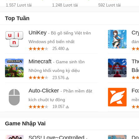
1.557 Lượt tải
1.248 Lượt tải
592 Lượt tải
Top Tuần
UniKey
Cr
- Bộ gõ tiếng Việt trên
Windows phổ biến nhất
đán
25.480
cứn
Minecraft
Th
- Game sinh tồn
Bá
Những khối vuông kỳ diệu
23.576
Tiệ
Auto-Clicker
Fo
- Phần mềm đặt
kích chuột tự động
mềm
19.057
miễ
Game Nhập Vai
SOS! Love~Controlled
Do
-