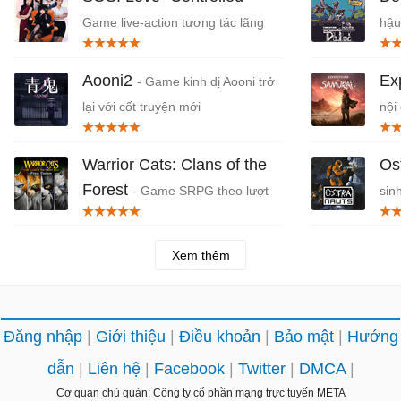
Game live-action tương tác lãng
hậu
mạn
Aooni2
Ex
- Game kinh dị Aooni trở
lại với cốt truyện mới
nội
Warrior Cats: Clans of the
Os
Forest
- Game SRPG theo lượt
sin
Chiến binh mèo
Xem thêm
Đăng nhập
Giới thiệu
Điều khoản
Bảo mật
Hướng
dẫn
Liên hệ
Facebook
Twitter
DMCA
Cơ quan chủ quản: Công ty cổ phần mạng trực tuyến META