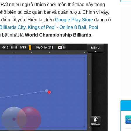
i. Rất nhiều người thích chơi môn thể thao này trong
phổ biến tại các quán bar và quán rượu. Chính vì vậy,
điều tất yếu. Hiện tại, trên
Google Play Store
đang có
Billiards City
,
Kings of Pool - Online 8 Ball
,
Pool
i bật nhất là
World Championship Billiards
.