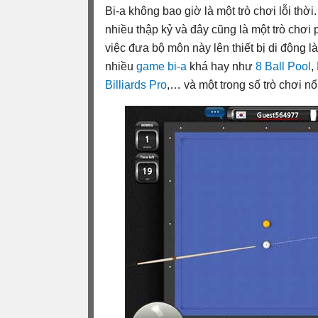
Bi-a không bao giờ là một trò chơi lỗi thờ
nhiều thập kỷ và đây cũng là một trò chơi 
việc đưa bộ môn này lên thiết bị di động là 
nhiều
game bi-a
khá hay như
8 Ball Pool
,
Billiards Pro
,… và một trong số trò chơi nổ