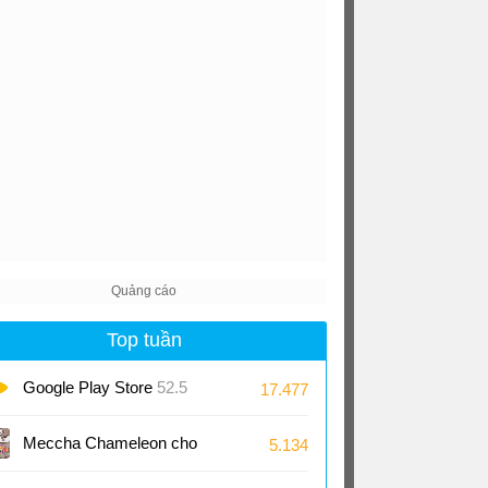
Top tuần
Google Play Store
52.5
17.477
Meccha Chameleon cho
5.134