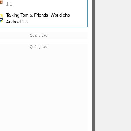
1.1
Game mô phỏng chủ đề làm vườn hoa
Talking Tom & Friends: World cho
Android
1.8
Game sandbox thế giới Talking Tom và
bạn bè