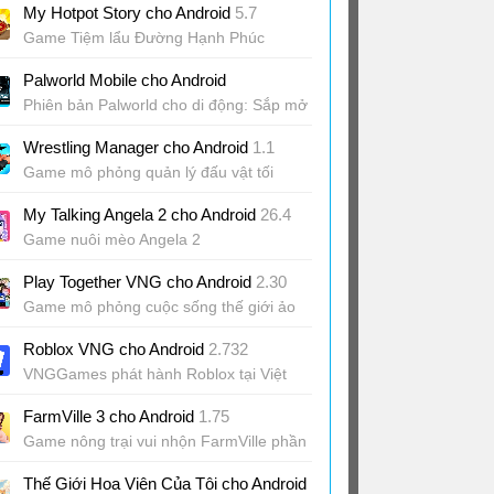
My Hotpot Story cho Android
5.7
Game Tiệm lẩu Đường Hạnh Phúc
Palworld Mobile cho Android
Phiên bản Palworld cho di động: Sắp mở
alpha test
Wrestling Manager cho Android
1.1
Game mô phỏng quản lý đấu vật tối
thượng
My Talking Angela 2 cho Android
26.4
Game nuôi mèo Angela 2
Play Together VNG cho Android
2.30
Game mô phỏng cuộc sống thế giới ảo
Roblox VNG cho Android
2.732
VNGGames phát hành Roblox tại Việt
Nam
FarmVille 3 cho Android
1.75
Game nông trại vui nhộn FarmVille phần
3
Thế Giới Hoa Viên Của Tôi cho Android