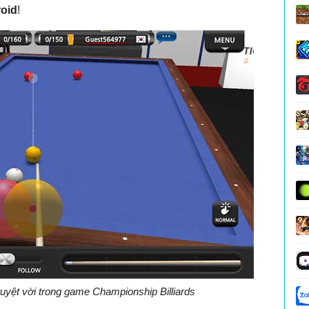
roid
!
tuyệt vời trong game Championship Billiards