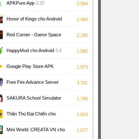
Android
APKPure App
3.20
3.984
Honor of Kings cho Android
2.485
11.4
Red Corner - Game Space
2.185
cho Android
1.4
HappyMod cho Android
3.4
1.980
Google Play Store APK
1.979
(Android TV)
51.8
Free Fire Advance Server
1.911
66.53
SAKURA School Simulator
1.768
cho Android
1.048
Thần Thú Đại Chiến cho
1.624
Android
Mini World: CREATA VN cho
1.577