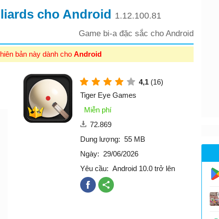
liards cho Android
1.12.100.81
Game bi-a đặc sắc cho Android
hiên bản này dành cho
Android
4,1
(16)
Tiger Eye Games
Miễn phí
72.869
Dung lượng:
55 MB
Ngày:
29/06/2026
Yêu cầu:
Android 10.0 trở lên