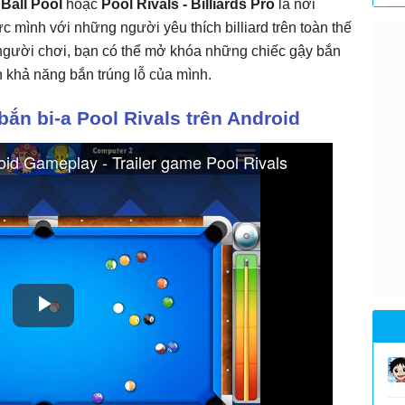
 Ball Pool
hoặc
Pool Rivals - Billiards Pro
là nơi
c mình với những người yêu thích billiard trên toàn thế
 người chơi, bạn có thể mở khóa những chiếc gậy bắn
ện khả năng bắn trúng lỗ của mình.
n bi-a Pool Rivals trên Android