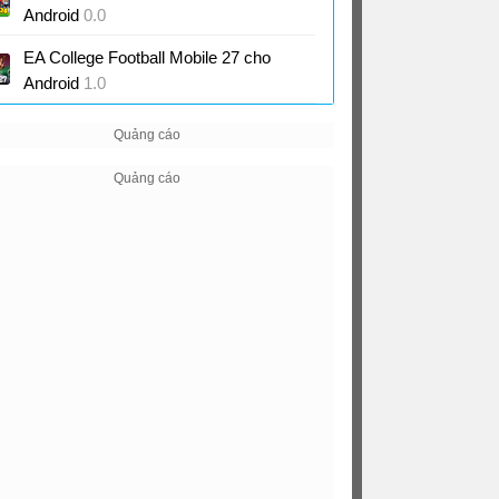
Android
0.0
Game mô phỏng, bóng đá đầy hành
EA College Football Mobile 27 cho
động
Android
1.0
Game bóng bầu dục trường học lần đầu
đổ bộ mobile