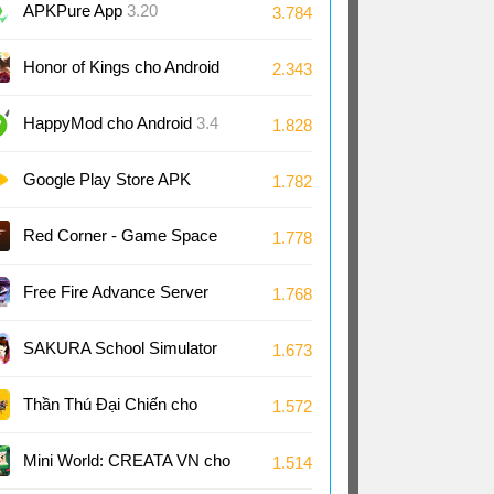
Android
APKPure App
3.20
3.784
Honor of Kings cho Android
2.343
11.4
HappyMod cho Android
3.4
1.828
Google Play Store APK
1.782
(Android TV)
51.8
Red Corner - Game Space
1.778
cho Android
1.4
Free Fire Advance Server
1.768
66.53
SAKURA School Simulator
1.673
cho Android
1.048
Thần Thú Đại Chiến cho
1.572
Android
Mini World: CREATA VN cho
1.514