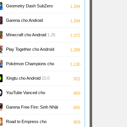
Android
1.7
Geometry Dash SubZero
1.394
cho Android
2.2
Garena cho Android
1.394
Minecraft cho Android
1.26
1.372
Play Together cho Android
1.286
2.29
Pokémon Champions cho
1.130
Android
1.1
Xingtu cho Android
15.0
922
YouTube Vanced cho
869
Android
18.21
Garena Free Fire: Sinh Nhật
855
9 Tuổi cho Android
1.126
Road to Empress cho
809