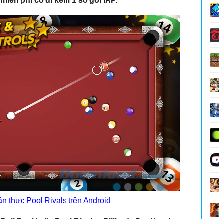
miễn phí có đi kèm 1 số gói IAP.
n thực Pool Rivals trên Android