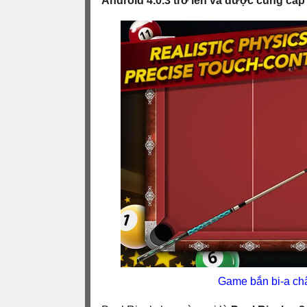
Android 4.0.3 trở lên và được cung cấp 
Game bắn bi-a châ