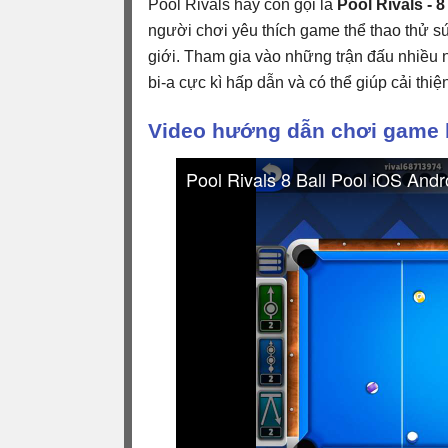
Pool Rivals hay còn gọi là
Pool Rivals - 8
người chơi yêu thích game thể thao thử sứ
giới. Tham gia vào những trận đấu nhiều
bi-a cực kì hấp dẫn và có thể giúp cải thi
Video hướng dẫn chơi game bắ