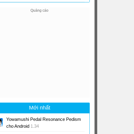
Android
2.0
Mới nhất
Yowamushi Pedal Resonance Pedism
cho Android
1.34
Game mô phỏng đua xe đạp đường