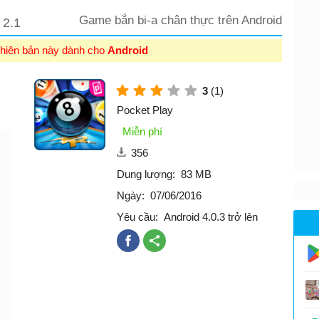
d
Game bắn bi-a chân thực trên Android
2.1
hiên bản này dành cho
Android
3
(1)
Pocket Play
Miễn phí
356
Dung lượng:
83 MB
Ngày:
07/06/2016
Yêu cầu:
Android 4.0.3 trở lên