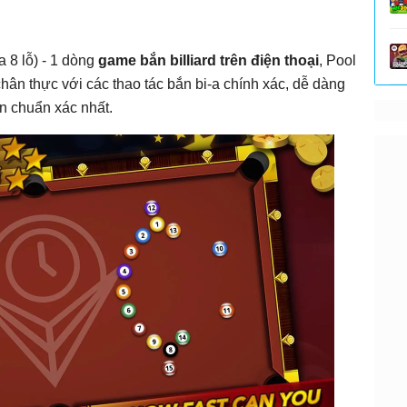
 8 lỗ) - 1 dòng
game bắn billiard trên điện thoại
, Pool
chân thực với các thao tác bắn bi-a chính xác, dễ dàng
n chuẩn xác nhất.