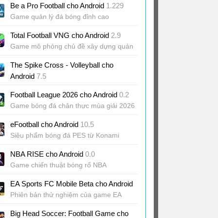
Be a Pro Football cho Android
1.229
trường anime
Game quản lý đá bóng đỉnh cao
Total Football VNG cho Android
2.9
Game mô phỏng chủ đề xây dựng quản
lý đội bóng
The Spike Cross - Volleyball cho
Android
7.5
Game bóng chuyền đối kháng cực khó
Football League 2026 cho Android
0.2
Game bóng đá chân thực mùa giải 2026
mới
eFootball cho Android
10.5
Siêu phẩm bóng đá PES từ Konami
NBA RISE cho Android
0.0
Game chiến thuật bóng rổ NBA
EA Sports FC Mobile Beta cho Android
Phiên bản thử nghiệm của game EA
Sports FC Mobile
Big Head Soccer: Football Game cho