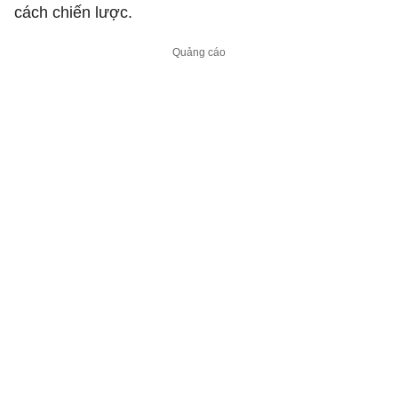
cách chiến lược.