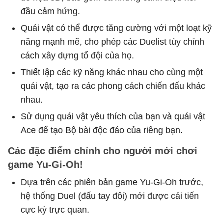
đầu cảm hứng.
Quái vật có thể được tăng cường với một loạt kỹ
năng mạnh mẽ, cho phép các Duelist tùy chỉnh
cách xây dựng tổ đội của họ.
Thiết lập các kỹ năng khác nhau cho cùng một
quái vật, tạo ra các phong cách chiến đấu khác
nhau.
Sử dụng quái vật yêu thích của bạn và quái vật
Ace để tạo Bộ bài độc đáo của riêng bạn.
Các đặc điểm chính cho người mới chơi
game Yu-Gi-Oh!
Dựa trên các phiên bản game Yu-Gi-Oh trước,
hệ thống Duel (đấu tay đôi) mới được cải tiến
cực kỳ trực quan.