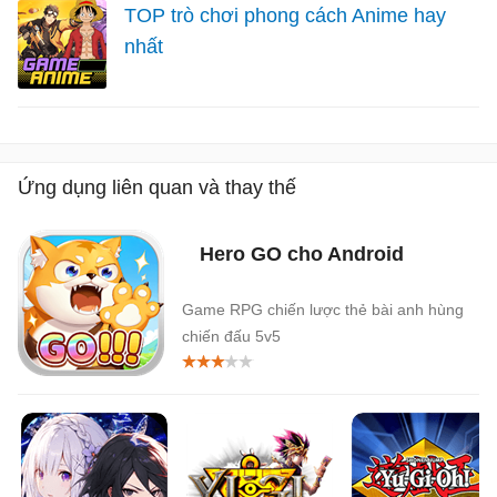
TOP trò chơi phong cách Anime hay
nhất
Ứng dụng liên quan và thay thế
Hero GO cho Android
Game RPG chiến lược thẻ bài anh hùng
chiến đấu 5v5