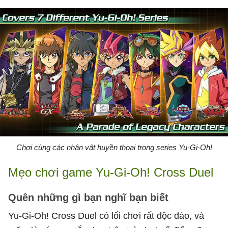
Chơi cùng các nhân vật huyền thoại trong series Yu-Gi-Oh!
Mẹo chơi game Yu-Gi-Oh! Cross Duel
Quên những gì bạn nghĩ bạn biết
Yu-Gi-Oh! Cross Duel có lối chơi rất độc đáo, và