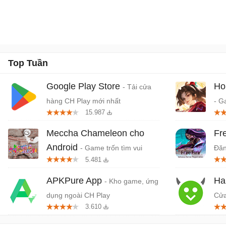
Top Tuần
Google Play Store
Ho
- Tải cửa
hàng CH Play mới nhất
- G
15.987
quố
Da
Meccha Chameleon cho
Fr
Android
- Game trốn tìm vui
Đăn
5.481
nhộn nhiều người chơi
APKPure App
Ha
- Kho game, ứng
dụng ngoài CH Play
Cửa
3.610
dụn