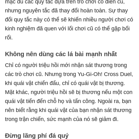
mặc dù các quy tắc dựa trên trò chơi cổ điển cũ,
nhưng nguyên tắc đã thay đổi hoàn toàn. Sự thay
đổi quy tắc này có thể sẽ khiến nhiều người chơi có
kinh nghiệm đã quen với lối chơi cũ có thể gặp bối
rối.
Không nên dùng các lá bài mạnh nhất
Chỉ có người triệu hồi mới nhận sát thương trong
các trò chơi cũ. Nhưng trong Yu-Gi-Oh! Cross Duel,
khi quái vật chiến đấu, chỉ có quái vật bị thương.
Mặt khác, người triệu hồi sẽ bị thương nếu một con
quái vật tiến đến chỗ họ và tấn công. Ngoài ra, bạn
nên biết rằng khi quái vật của bạn nhận sát thương
trong trận chiến, sức mạnh của nó sẽ giảm đi.
Đừng lãng phí đá quý