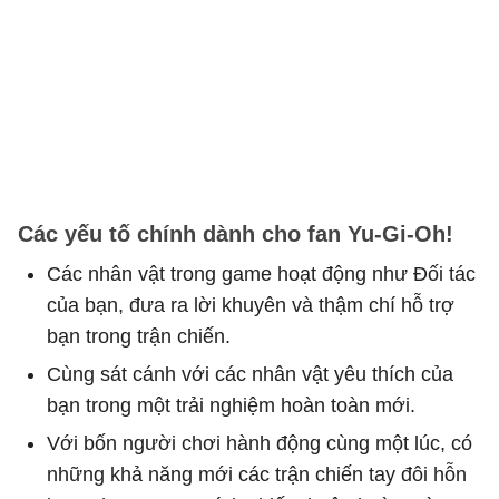
Các yếu tố chính dành cho fan Yu-Gi-Oh!
Các nhân vật trong game hoạt động như Đối tác
của bạn, đưa ra lời khuyên và thậm chí hỗ trợ
bạn trong trận chiến.
Cùng sát cánh với các nhân vật yêu thích của
bạn trong một trải nghiệm hoàn toàn mới.
Với bốn người chơi hành động cùng một lúc, có
những khả năng mới các trận chiến tay đôi hỗn