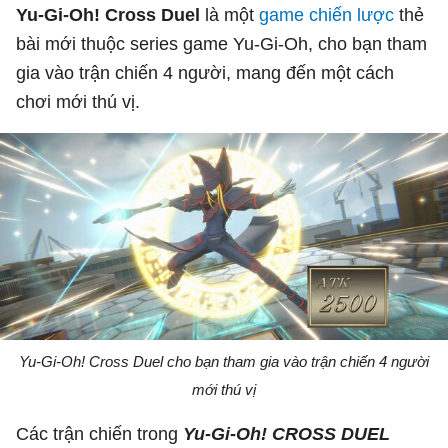
Yu-Gi-Oh! Cross Duel
là một
game chiến lược
thẻ
bài mới thuộc series game Yu-Gi-Oh, cho bạn tham
gia vào trận chiến 4 người, mang đến một cách
chơi mới thú vị.
Yu-Gi-Oh! Cross Duel cho bạn tham gia vào trận chiến 4 người
mới thú vị
Các trận chiến trong
Yu-Gi-Oh! CROSS DUEL