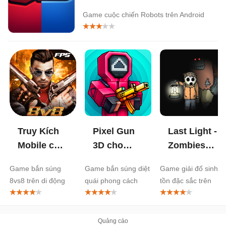
Game cuộc chiến Robots trên Android
Truy Kích
Pixel Gun
Last Light -
Mobile cho
3D cho
Zombies
Android
Android
Survival
Game bắn súng
Game bắn súng diệt
Game giải đố sinh
cho
8vs8 trên di động
quái phong cách
tồn đặc sắc trên
Android
Squid Game
Android