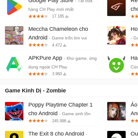
Google Play Store
Re
- Tải cửa
ch
hàng CH Play mới nhất
17.185
khở
Meccha Chameleon cho
Ho
Android
- Game trốn tìm vui
- G
4.472
nhộn nhiều người chơi
quố
Da
APKPure App
Ha
- Kho game, ứng
dụng ngoài CH Play
Cửa
3.960
dụn
Game Kinh Dị - Zombie
Poppy Playtime Chapter 1
Áo
cho Android
An
- Game sinh tồn
245.998
trong nhà máy đồ chơi ma ám
Bri
The Exit 8 cho Android
Out
-