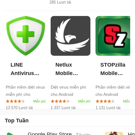
285 Lượt tải
LINE
Netlux
STOPzilla
Antivirus
Mobile
Mobile
cho
Security for
Security for
Phần mềm diệt virus
Diệt virus miễn phí
Phần mềm diệt virus
Android
1.0
Android
1.0
Android
1.1
miễn phí cho
cho Android
cho Android
Android
13.570 Lượt tải
1.337 Lượt tải
1.131 Lượt tải
Top Tuần
Google Play Store
Ho
- Tải cửa