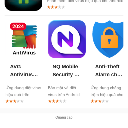
Phần mềm diệt virus hiệu quả cho Android
AVG
NQ Mobile
Anti-Theft
AntiVirus &
Security &
Alarm cho
Security
Antivirus
Android
Ứng dụng diệt virus
Bảo mật và diệt
Ứng dụng chống
cho
cho
hiệu quả trên
virus trên Android
trộm hiệu quả cho di
Android
Android
Android
động