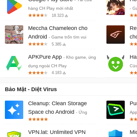
hàng CH Play mới nhất
- G
18.323
quố
Da
Meccha Chameleon cho
Re
Android
ch
- Game trốn tìm vui
5.385
nhộn nhiều người chơi
khở
APKPure App
Ha
- Kho game, ứng
dụng ngoài CH Play
Cửa
4.183
dụn
Bảo Mật - Diệt Virus
Cleanup: Clean Storage
Pu
Space cho Android
- Ứng
App
dụng hỗ trợ dọn dẹp dung lượng
You
VPN.lat: Unlimited VPN
Mi