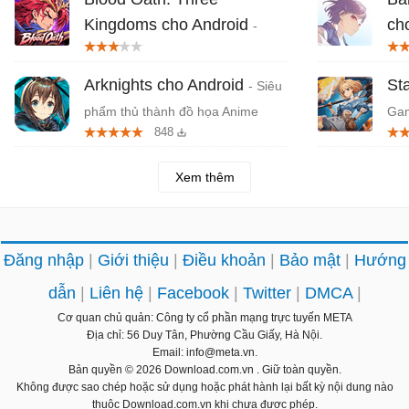
Kingdoms cho Android
ch
-
Game RPG Tam Quốc anime chiến
ani
đấu chiến thuật mãn nhãn
Dr
Arknights cho Android
St
- Siêu
phẩm thủ thành đồ họa Anime
Gam
848
tuyệt đẹp: Sự kiện kỷ niệm 6,5 năm
Xem thêm
Đăng nhập
Giới thiệu
Điều khoản
Bảo mật
Hướng
dẫn
Liên hệ
Facebook
Twitter
DMCA
Cơ quan chủ quản: Công ty cổ phần mạng trực tuyến META
Địa chỉ: 56 Duy Tân, Phường Cầu Giấy, Hà Nội.
Email: info@meta.vn.
Bản quyền © 2026
Download.com.vn
. Giữ toàn quyền.
Không được sao chép hoặc sử dụng hoặc phát hành lại bất kỳ nội dung nào
thuộc Download.com.vn khi chưa được phép.