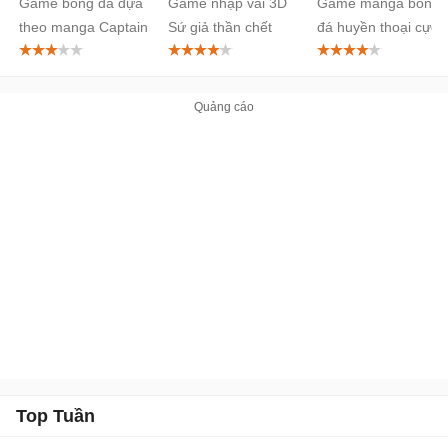
Game bóng đá dựa
Game nhập vai 3D
Game manga bóng
cho
Android
Team cho
theo manga Captain
Sứ giả thần chết
đá huyền thoại cực
Android
Android
Tsubasa mới vui
hot cho mobile
nhộn
Top Tuần