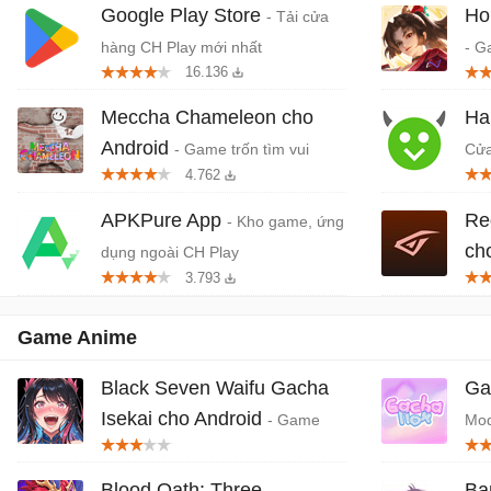
Google Play Store
Ho
- Tải cửa
hàng CH Play mới nhất
- G
16.136
quố
Da
Meccha Chameleon cho
Ha
Android
- Game trốn tìm vui
Cửa
4.762
nhộn nhiều người chơi
dụn
APKPure App
Re
- Kho game, ứng
ch
dụng ngoài CH Play
3.793
khở
Game Anime
Black Seven Waifu Gacha
Ga
Isekai cho Android
- Game
Mod
RPG waifu xinh đẹp chiến đấu giải
gam
cứu vương quốc
Blood Oath: Three
Ba