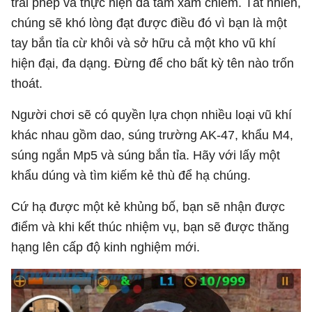
trái phép và thực hiện dã tâm xâm chiếm. Tất nhiên,
chúng sẽ khó lòng đạt được điều đó vì bạn là một
tay bắn tỉa cừ khôi và sở hữu cả một kho vũ khí
hiện đại, đa dạng. Đừng để cho bất kỳ tên nào trốn
thoát.
Người chơi sẽ có quyền lựa chọn nhiều loại vũ khí
khác nhau gồm dao, súng trường AK-47, khẩu M4,
súng ngắn Mp5 và súng bắn tỉa. Hãy với lấy một
khẩu dúng và tìm kiếm kẻ thù để hạ chúng.
Cứ hạ được một kẻ khủng bố, bạn sẽ nhận được
điểm và khi kết thúc nhiệm vụ, bạn sẽ được thăng
hạng lên cấp độ kinh nghiệm mới.