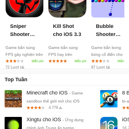
Sniper
Kill Shot
Bubble
Shooter
cho iOS
3.3
Shooter
cho iOS
4.9
cho iOS
1.8
Game bắn súng
Game bắn súng
Game bắn bong
FPS gây nghiện trên
FPS hay trên
bóng cổ điển cho
iPhone/iPad
iPhone/iPad
iPhone, iPad
72 Lượt tải
87 Lượt tải
Top Tuần
Minecraft cho iOS
8 
- Game
sandbox thế giới mở cho iOS
bi-
4.779
Xingtu cho iOS
iO
- Ứng dụng
chỉnh ảnh Trung ấn tượng
16.