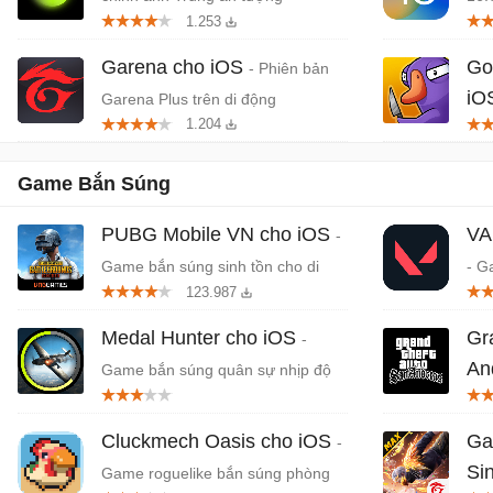
1.253
Garena cho iOS
Go
- Phiên bản
iO
Garena Plus trên di động
1.204
mạo
Game Bắn Súng
PUBG Mobile VN cho iOS
VA
-
Game bắn súng sinh tồn cho di
- G
123.987
động
Tru
Medal Hunter cho iOS
Gr
-
An
Game bắn súng quân sự nhịp độ
nhanh khốc liệt
cướ
iPh
Cluckmech Oasis cho iOS
Ga
-
Si
Game roguelike bắn súng phòng