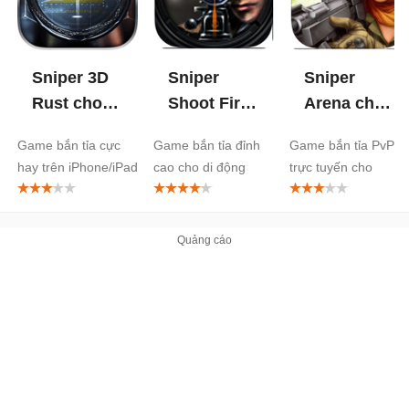
Sniper 3D
Sniper
Sniper
Rust cho
Shoot Fire
Arena cho
iOS
War cho
iOS
Game bắn tỉa cực
Game bắn tỉa đỉnh
Game bắn tỉa PvP
iOS
hay trên iPhone/iPad
cao cho di động
trực tuyến cho
iPhone, iPad