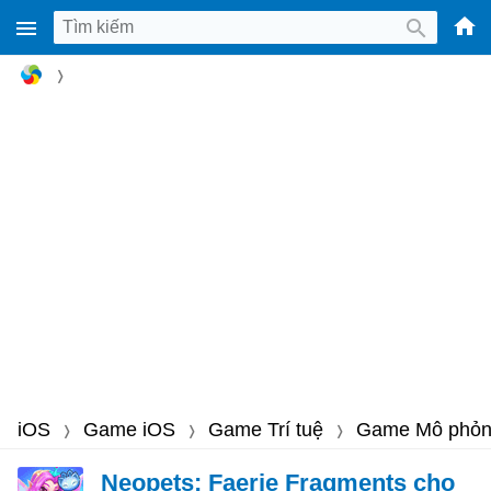
-
Phầ
mềm
gam
miễ
phí
cho
Win
Mac
iOS,
Andr
iOS
Game iOS
Game Trí tuệ
Game Mô phỏ
Neopets: Faerie Fragments cho