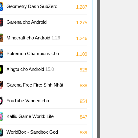
2.29
Geometry Dash SubZero
1.287
cho Android
2.2
Garena cho Android
1.275
Minecraft cho Android
1.26
1.246
Pokémon Champions cho
1.109
Android
1.1
Xingtu cho Android
15.0
928
Garena Free Fire: Sinh Nhật
888
9 Tuổi cho Android
1.126
YouTube Vanced cho
854
Android
18.21
Kalliu Game World: Life
847
Story cho Android
8.75
WorldBox - Sandbox God
839