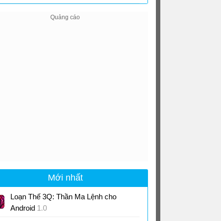
Sim cho Android
0.51
Mới nhất
Loạn Thế 3Q: Thần Ma Lệnh cho
Android
1.0
Game đấu tướng Tam Quốc với tạo hình