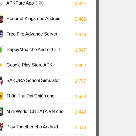
Android
APKPure App
3.20
3.844
Honor of Kings cho Android
2.462
11.4
Free Fire Advance Server
1.978
66.53
HappyMod cho Android
3.4
1.947
Google Play Store APK
1.862
(Android TV)
51.8
SAKURA School Simulator
1.797
cho Android
1.048
Thần Thú Đại Chiến cho
1.653
Android
Mini World: CREATA VN cho
1.442
Android
1.7
Play Together cho Android
1.438