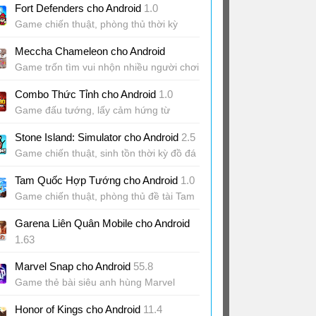
Fort Defenders cho Android
1.0
Thần Ma
Game chiến thuật, phòng thủ thời kỳ
Trung Cổ
Meccha Chameleon cho Android
Game trốn tìm vui nhộn nhiều người chơi
Combo Thức Tỉnh cho Android
1.0
Game đấu tướng, lấy cảm hứng từ
anime 7 Viên Ngọc Rồng
Stone Island: Simulator cho Android
2.5
Game chiến thuật, sinh tồn thời kỳ đồ đá
sơ khai
Tam Quốc Hợp Tướng cho Android
1.0
Game chiến thuật, phòng thủ đề tài Tam
Quốc
Garena Liên Quân Mobile cho Android
1.63
Game Liên Quân Mobile chiến thuật đỉnh
Marvel Snap cho Android
55.8
cao
Game thẻ bài siêu anh hùng Marvel
Honor of Kings cho Android
11.4