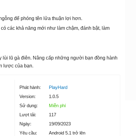
 ngỗng để phóng tên lửa thuận lợi hơn.
 có các khả năng mới như làm chậm, đánh bật, làm
y lùi lũ gà điên. Nâng cấp những người bạn đồng hành
n lược của bạn.
Phát hành:
PlayHard
Version:
1.0.5
Sử dụng:
Miễn phí
Lượt tải:
117
Ngày:
19/09/2023
Yêu cầu:
Android 5.1 trở lên