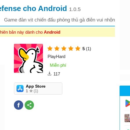
Defense cho Android
1.0.5
Game đàn vịt chiến đấu phòng thủ gà điên vui nhộn
hiên bản này dành cho
Android
5
(1)
PlayHard
Miễn phí
117
App Store
1
(1)