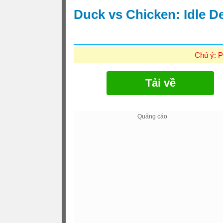
Duck vs Chicken: Idle 
Chú ý: P
Tải về