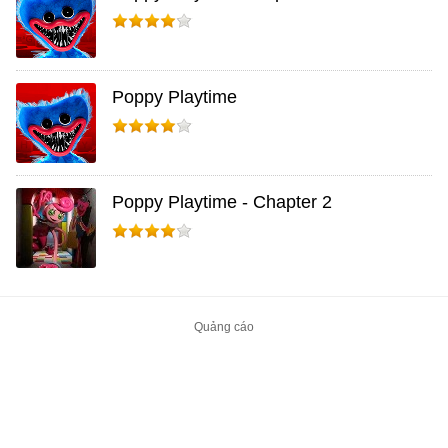
Poppy Playtime
Poppy Playtime - Chapter 2