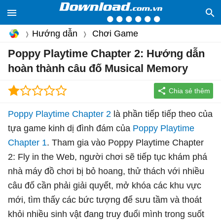
Hướng dẫn
Chơi Game
Poppy Playtime Chapter 2: Hướng dẫn
hoàn thành câu đố Musical Memory
Poppy Playtime Chapter 2
là phần tiếp tiếp theo của
tựa game kinh dị đình đám của
Poppy Playtime
Chapter 1
. Tham gia vào Poppy Playtime Chapter
2: Fly in the Web, người chơi sẽ tiếp tục khám phá
nhà máy đồ chơi bị bỏ hoang, thử thách với nhiều
câu đố cần phải giải quyết, mở khóa các khu vực
mới, tìm thấy các bức tượng để sưu tầm và thoát
khỏi nhiều sinh vật đang truy đuổi mình trong suốt