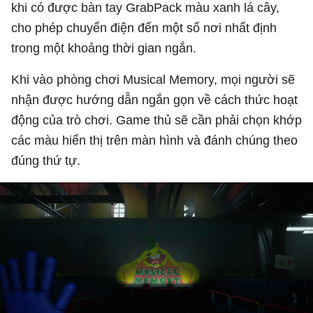
khi có được bàn tay GrabPack màu xanh lá cây,
cho phép chuyển điện đến một số nơi nhất định
trong một khoảng thời gian ngắn.
Khi vào phòng chơi Musical Memory, mọi người sẽ
nhận được hướng dẫn ngắn gọn về cách thức hoạt
động của trò chơi. Game thủ sẽ cần phải chọn khớp
các màu hiển thị trên màn hình và đánh chúng theo
đúng thứ tự.