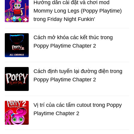
Hướng dẫn cài đặt và chơi mod
Mommy Long Legs (Poppy Playtime)
trong Friday Night Funkin’
Cách mở khóa các kết thúc trong
Poppy Playtime Chapter 2
Cách định tuyến lại đường điện trong
Poppy Playtime Chapter 2
Vị trí của các tấm cutout trong Poppy
Playtime Chapter 2