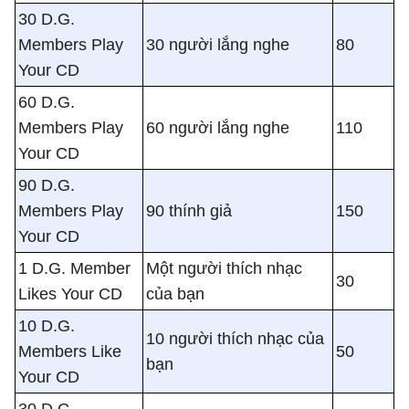
30 D.G.
Members Play
30 người lắng nghe
80
Your CD
60 D.G.
Members Play
60 người lắng nghe
110
Your CD
90 D.G.
Members Play
90 thính giả
150
Your CD
1 D.G. Member
Một người thích nhạc
30
Likes Your CD
của bạn
10 D.G.
10 người thích nhạc của
Members Like
50
bạn
Your CD
30 D.G.