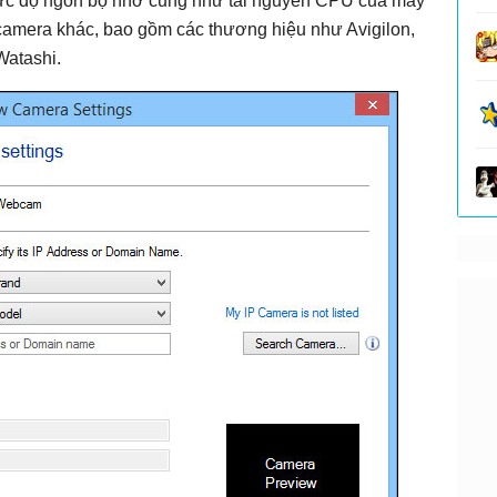
mức độ ngốn bộ nhớ cũng như tài nguyên CPU của máy
 camera khác, bao gồm các thương hiệu như Avigilon,
Watashi.