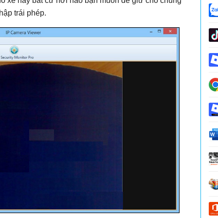
đỗ xe hay bất cứ nơi nào bạn muốn để giữ cho chúng
ập trái phép.