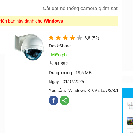
Cài đặt hệ thống camera giám sát
hiên bản này dành cho
Windows
3,6
(52)
DeskShare
Miễn phí
94.692
Dung lượng:
19,5 MB
Ngày:
31/07/2025
Yêu cầu:
Windows XP/Vista/7/8/8.1/10