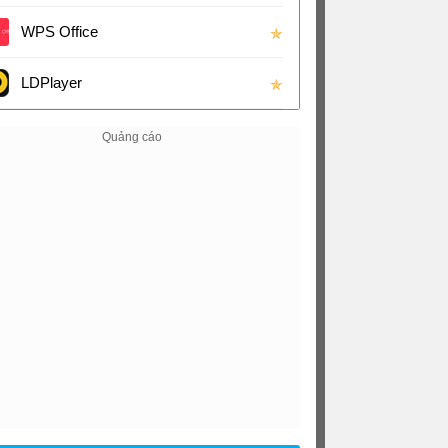
(16.0
WPS Office
✯
LDPlayer
✯