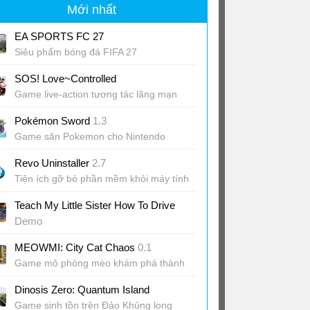
Mới nhất
EA SPORTS FC 27
Siêu phẩm bóng đá FIFA 27
SOS! Love~Controlled
Game live-action tương tác lãng mạn
Pokémon Sword
1.3
Game săn Pokemon cho Nintendo
Switch
Revo Uninstaller
2.7
Tiện ích gỡ bỏ phần mềm khỏi máy tính
Teach My Little Sister How To Drive
Demo
Game dạy em gái lái xe hỗn loạn, hài
MEOWMI: City Cat Chaos
0.1
hước
Game mô phỏng mèo khám phá thành
phố
Dinosis Zero: Quantum Island
Game sinh tồn trên Đảo Khủng long