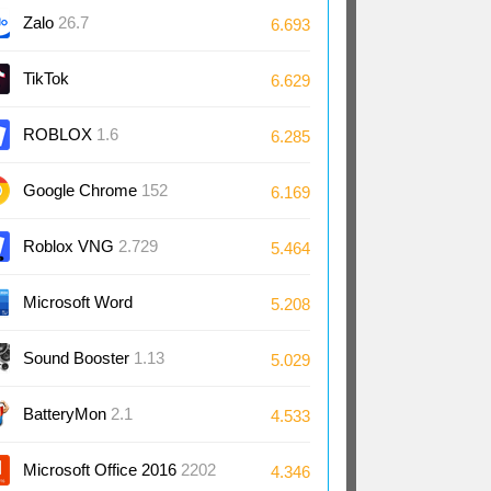
Zalo
26.7
6.693
TikTok
6.629
ROBLOX
1.6
6.285
Google Chrome
152
6.169
Roblox VNG
2.729
5.464
Microsoft Word
5.208
2024/2021/2019/2016
Sound Booster
1.13
5.029
BatteryMon
2.1
4.533
Microsoft Office 2016
2202
4.346