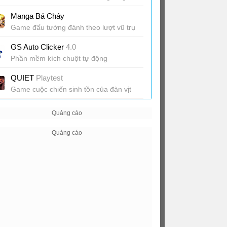
Manga Bá Cháy
Game đấu tướng đánh theo lượt vũ trụ
anime
GS Auto Clicker
4.0
Phần mềm kích chuột tự động
QUIET
Playtest
Game cuộc chiến sinh tồn của đàn vịt
ngoài hành tinh