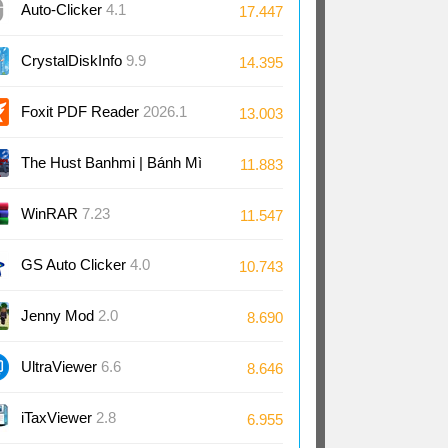
Auto-Clicker
4.1
17.447
CrystalDiskInfo
9.9
14.395
Foxit PDF Reader
2026.1
13.003
The Hust Banhmi | Bánh Mì
11.883
Bách Khoa
WinRAR
7.23
11.547
GS Auto Clicker
4.0
10.743
Jenny Mod
2.0
8.690
UltraViewer
6.6
8.646
iTaxViewer
2.8
6.955