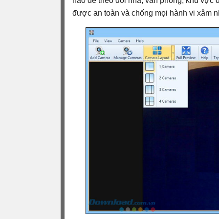
nào để theo dõi nhà, văn phòng, khu vực 
được an toàn và chống mọi hành vi xâm nh