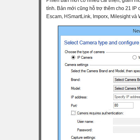
Phiên bản mới có nhiều cải thiện, giảm 
tính. Bản mới cũng hỗ trợ thêm cho 21 IP
Escam, HSmartLink, Imporx, Milesight và 