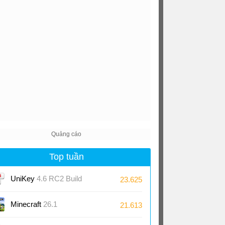
Top tuần
UniKey
4.6 RC2 Build
23.625
230919
Minecraft
26.1
21.613