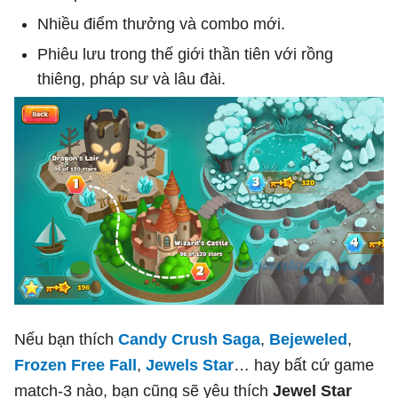
Nhiều điểm thưởng và combo mới.
Phiêu lưu trong thế giới thần tiên với rồng
thiêng, pháp sư và lâu đài.
Nếu bạn thích
Candy Crush Saga
,
Bejeweled
,
Frozen Free Fall
,
Jewels Star
… hay bất cứ game
match-3 nào, bạn cũng sẽ yêu thích
Jewel Star