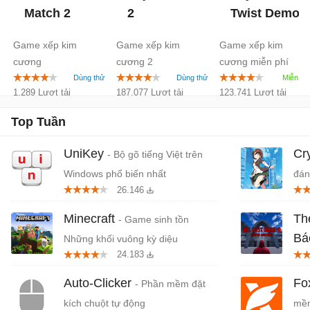
Match 2
2
Twist
Demo
Game xếp kim
Game xếp kim
Game xếp kim
cương
cương 2
cương miễn phí
1.289 Lượt tải
187.077 Lượt tải
123.741 Lượt tải
Top Tuần
UniKey
Cr
- Bộ gõ tiếng Việt trên
Windows phổ biến nhất
đán
26.146
cứn
Minecraft
Th
- Game sinh tồn
Bá
Những khối vuông kỳ diệu
24.183
Tiệ
Auto-Clicker
Fo
- Phần mềm đặt
kích chuột tự động
mềm