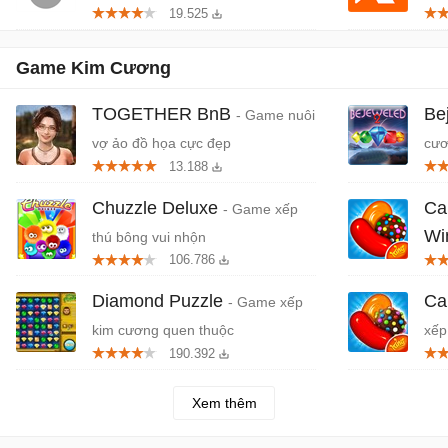
19.525
miễ
Game Kim Cương
TOGETHER BnB
Be
- Game nuôi
vợ ảo đồ họa cực đẹp
cươ
13.188
Chuzzle Deluxe
Ca
- Game xếp
Wi
thú bông vui nhộn
106.786
giớ
Diamond Puzzle
Ca
- Game xếp
kim cương quen thuộc
xếp
190.392
Xem thêm