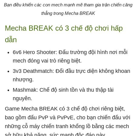
Bạn điều khiển các con mech mạnh mẽ tham gia trận chiến căng
thẳng trong Mecha BREAK
Mecha BREAK có 3 chế độ chơi hấp
dẫn
6v6 Hero Shooter: Đấu trường đội hình nơi mỗi
mech đóng vai trò riêng biệt.
3v3 Deathmatch: Đối đầu trực diện không khoan
nhượng.
Mashmak: Chế độ sinh tồn và thu thập tài
nguyên.
Game Mecha BREAK có 3 chế độ chơi riêng biệt,
bao gồm đấu PvP và PvPvE, cho bạn chiến đấu với
những cỗ máy chiến tranh khổng lồ bằng các mech
sở hữu khả năng, sức mạnh độc đáo này.