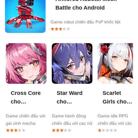
Battle cho Android
Game robot chiến đấu PvP khốc liệt
Cross Core
Star Ward
Scarlet
cho
cho
Girls cho
Android
Android
Android
Game chiến đấu với
Game hành động
Game idle RPG
gái xinh mecha
chiến đấu với các nữ
chiến đấu với các n
mecha xinh đẹp
chiến binh xinh đẹp