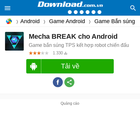
Android
Game Android
Game Bắn súng
Mecha BREAK cho Android
Game bắn súng TPS kết hợp robot chiến đấu
1.330
Tải về