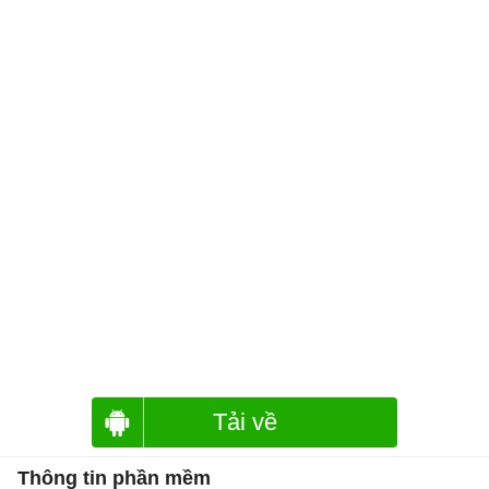
Tải về
Thông tin phần mềm