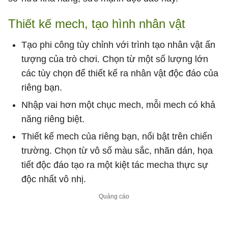
Thiết kế mech, tạo hình nhân vật
Tạo phi công tùy chỉnh với trình tạo nhân vật ấn
tượng của trò chơi. Chọn từ một số lượng lớn
các tùy chọn để thiết kế ra nhân vật độc đáo của
riêng bạn.
Nhập vai hơn một chục mech, mỗi mech có khả
năng riêng biệt.
Thiết kế mech của riêng bạn, nổi bật trên chiến
trường. Chọn từ vô số màu sắc, nhãn dán, họa
tiết độc đáo tạo ra một kiệt tác mecha thực sự
độc nhất vô nhị.