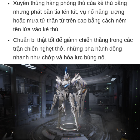
Xuyên thủng hàng phòng thủ của kẻ thù bằng
những phát bắn tỉa lén lút, vụ nổ năng lượng
hoặc mưa tử thần từ trên cao bằng cách ném
tên lửa vào kẻ thù.
Chuẩn bị thật tốt để giành chiến thắng trong các
trận chiến nghẹt thở, những pha hành động
nhanh như chớp và hỏa lực bùng nổ.