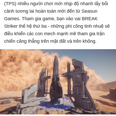
(TPS) nhiều người chơi mới nhịp độ nhanh lấy bối
cảnh tương lai hoàn toàn mới đến từ Seasun
Games. Tham gia game, bạn vào vai BREAK
Striker thế hệ thứ ba - những phi công tinh nhuệ sẽ
điều khiển các con mech mạnh mẽ tham gia trận
chiến căng thẳng trên mặt đất và trên không.