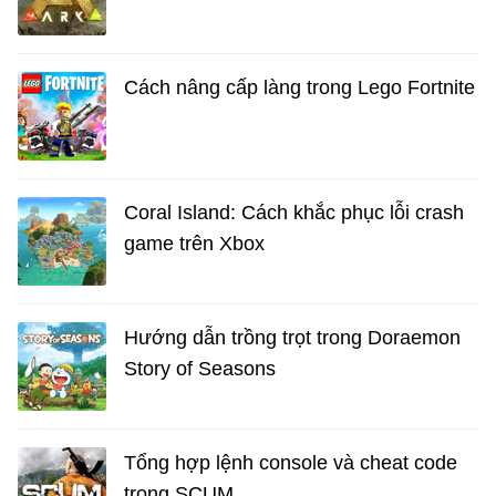
Cách nâng cấp làng trong Lego Fortnite
Coral Island: Cách khắc phục lỗi crash
game trên Xbox
Hướng dẫn trồng trọt trong Doraemon
Story of Seasons
Tổng hợp lệnh console và cheat code
trong SCUM