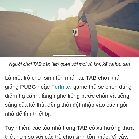
Người chơi TAB cần làm quen với mọi vũ khí, kể cả lựu đạn
Là một trò chơi sinh tồn nhái lại, TAB chơi khá
giống PUBG hoặc
Fortnite
, game thủ sẽ chọn đúng
điểm hạ cánh, lắng nghe tiếng bước chân và tiếng
súng của kẻ thù, đồng thời đột nhập vào các ngôi
nhà để tìm thiết bị.
Tuy nhiên, các tòa nhà trong TAB có xu hướng thưa
thớt hơn so với các trò chơi sinh tồn khác. Vì vậy,