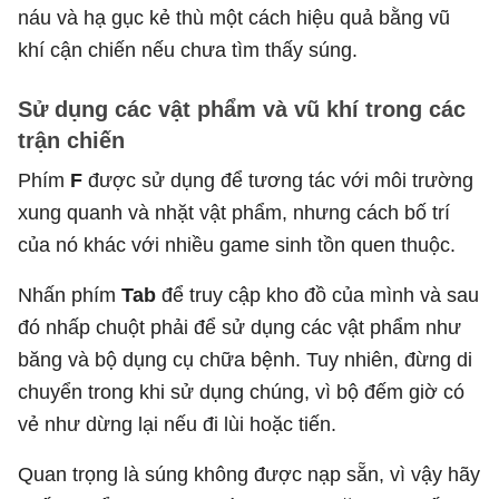
náu và hạ gục kẻ thù một cách hiệu quả bằng vũ
khí cận chiến nếu chưa tìm thấy súng.
Sử dụng các vật phẩm và vũ khí trong các
trận chiến
Phím
F
được sử dụng để tương tác với môi trường
xung quanh và nhặt vật phẩm, nhưng cách bố trí
của nó khác với nhiều game sinh tồn quen thuộc.
Nhấn phím
Tab
để truy cập kho đồ của mình và sau
đó nhấp chuột phải để sử dụng các vật phẩm như
băng và bộ dụng cụ chữa bệnh. Tuy nhiên, đừng di
chuyển trong khi sử dụng chúng, vì bộ đếm giờ có
vẻ như dừng lại nếu đi lùi hoặc tiến.
Quan trọng là súng không được nạp sẵn, vì vậy hãy