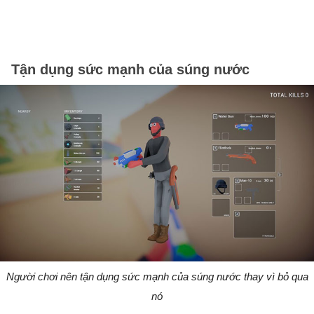
Tận dụng sức mạnh của súng nước
Người chơi nên tận dụng sức mạnh của súng nước thay vì bỏ qua
nó