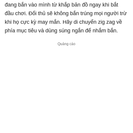
đang bắn vào mình từ khắp bản đồ ngay khi bắt
đầu chơi. Đối thủ sẽ không bắn trúng mọi người trừ
khi họ cực kỳ may mắn. Hãy di chuyển zig zag về
phía mục tiêu và dùng súng ngắn để nhắm bắn.