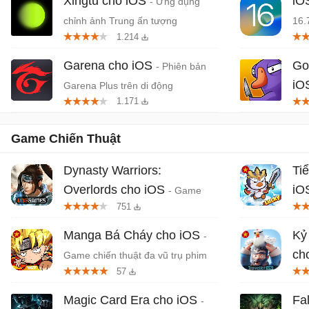
Xingtu cho iOS
iO
- Ứng dụng
chỉnh ảnh Trung ấn tượng
16.
1.214
Garena cho iOS
Go
- Phiên bản
iO
Garena Plus trên di động
1.171
mạo
Game Chiến Thuật
Dynasty Warriors:
Ti
Overlords cho iOS
iO
- Game
751
RPG Tam Quốc từ Koei Tecmo
thu
Manga Bá Cháy cho iOS
Kỷ
-
ch
Game chiến thuật đa vũ trụ phim
57
hoạt hình Nhật Bản
Tam
Magic Card Era cho iOS
Fa
-