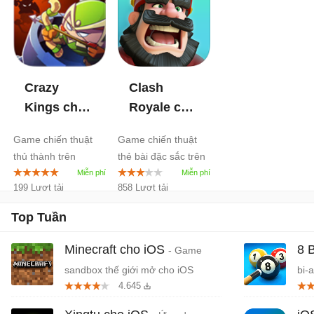
Crazy
Clash
Kings cho
Royale cho
iOS
1.5
iOS
2.6
Game chiến thuật
Game chiến thuật
thủ thành trên
thẻ bài đặc sắc trên
iPhone/iPad
iPhone/iPad
199 Lượt tải
858 Lượt tải
Top Tuần
Minecraft cho iOS
8 
- Game
sandbox thế giới mở cho iOS
bi-
4.645