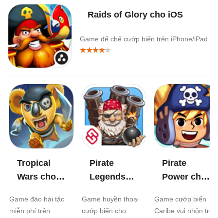
Raids of Glory cho iOS
Game đế chế cướp biển trên iPhone/iPad
Tropical
Pirate
Pirate
Wars cho
Legends
Power cho
iOS
TD cho iOS
iOS
Game đảo hải tặc
Game huyền thoại
Game cướp biển
miễn phí trên
cướp biển cho
Caribe vui nhộn trên