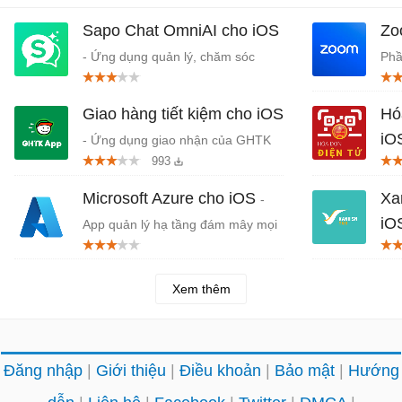
Sapo Chat OmniAI cho iOS
Zo
- Ứng dụng quản lý, chăm sóc
Phầ
khách hàng đa kênh
Giao hàng tiết kiệm cho iOS
Hó
iO
- Ứng dụng giao nhận của GHTK
993
dàn
Microsoft Azure cho iOS
Xa
-
iO
App quản lý hạ tầng đám mây mọi
lúc, mọi nơi
iPh
Xem thêm
Đăng nhập
Giới thiệu
Điều khoản
Bảo mật
Hướng