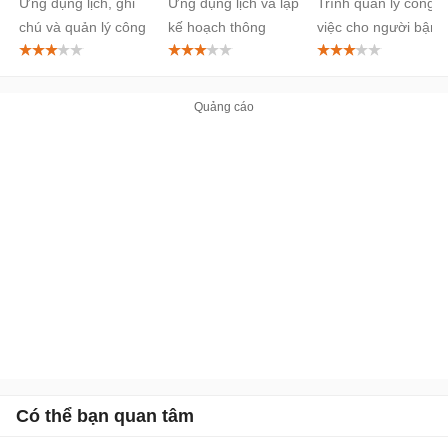
Ứng dụng lịch, ghi
Ứng dụng lịch và lập
Trình quản lý công
chú và quản lý công
kế hoạch thông
việc cho người bận
việc toàn diện
minh
rộn
Có thể bạn quan tâm