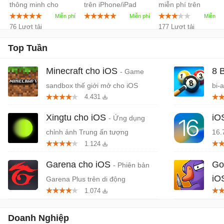
thông minh cho
trên iPhone/iPad
miễn phí trên
iPhone/iPad
iPhone/iPad
76 Lượt tải
177 Lượt tải
Top Tuần
Minecraft cho iOS
8 
- Game
sandbox thế giới mở cho iOS
bi-
4.431
Xingtu cho iOS
iO
- Ứng dụng
chỉnh ảnh Trung ấn tượng
16.
1.124
Garena cho iOS
Go
- Phiên bản
iO
Garena Plus trên di động
1.074
mạo
Doanh Nghiệp