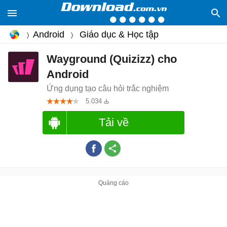
Android
Giáo dục & Học tập
Wayground (Quizizz) cho
Android
Ứng dụng tạo câu hỏi trắc nghiệm
5.034
Tải về