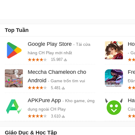
Top Tuần
Google Play Store
Ho
- Tải cửa
hàng CH Play mới nhất
- G
15.987
quố
Da
Meccha Chameleon cho
Fr
Android
- Game trốn tìm vui
Đăn
5.481
nhộn nhiều người chơi
APKPure App
Ha
- Kho game, ứng
dụng ngoài CH Play
Cửa
3.610
dụn
Giáo Dục & Học Tập