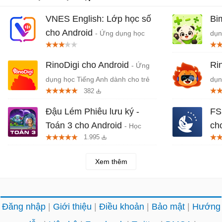
VNES English: Lớp học số
Bi
cho Android
- Ứng dụng học
dụn
Tiếng Anh trực tuyến
1 đ
RinoDigi cho Android
Ri
- Ứng
dụng học Tiếng Anh dành cho trẻ
dụn
382
em
duy
Đậu Lém Phiêu lưu ký -
FS
Toán 3 cho Android
ch
- Học
1.995
Toán lớp 3 trên Android
Tiế
Xem thêm
Đăng nhập
Giới thiệu
Điều khoản
Bảo mật
Hướng