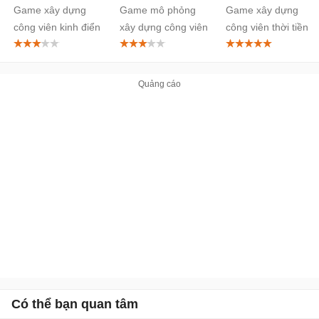
Game xây dựng
Game mô phỏng
Game xây dựng
Android
Park cho
công viên kinh điển
xây dựng công viên
công viên thời tiền
Android
trên Android
giải trí trong mơ
sử
Có thể bạn quan tâm