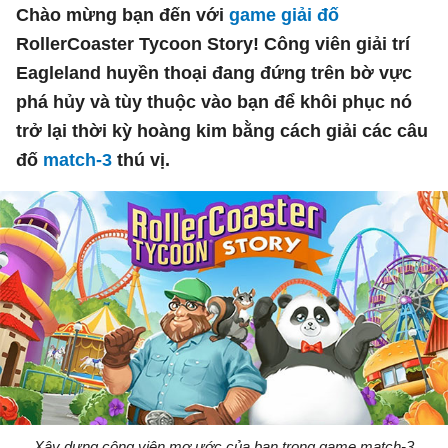
Chào mừng bạn đến với
game giải đố
RollerCoaster Tycoon Story! Công viên giải trí
Eagleland huyền thoại đang đứng trên bờ vực
phá hủy và tùy thuộc vào bạn để khôi phục nó
trở lại thời kỳ hoàng kim bằng cách giải các câu
đố
match-3
thú vị.
Xây dựng công viên mơ ước của bạn trong game match-3