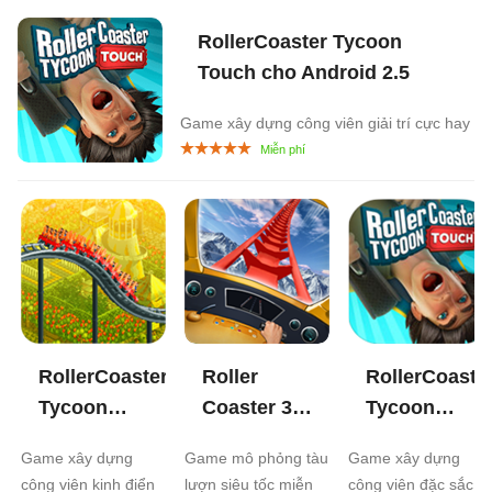
RollerCoaster Tycoon
Touch cho Android
2.5
Game xây dựng công viên giải trí cực hay
RollerCoaster
Roller
RollerCoaste
Tycoon
Coaster 3D
Tycoon
Classic cho
cho
Touch cho
Game xây dựng
Game mô phỏng tàu
Game xây dựng
Android
1.0
Android
1.0
iOS
1.07
công viên kinh điển
lượn siêu tốc miễn
công viên đặc sắc