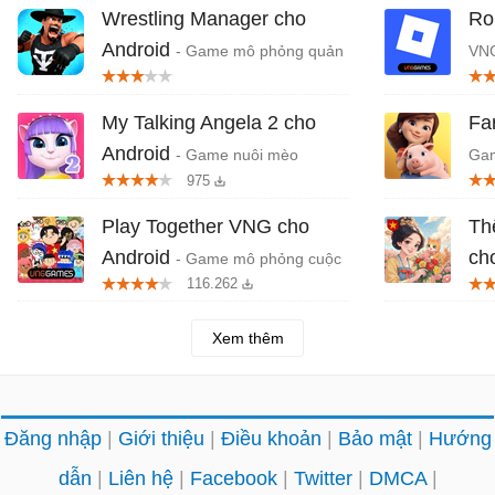
Wrestling Manager cho
Ro
Android
- Game mô phỏng quản
VNG
lý đấu vật tối thượng
Việ
My Talking Angela 2 cho
Fa
Android
- Game nuôi mèo
Gam
975
Angela 2
phầ
Play Together VNG cho
Th
Android
ch
- Game mô phỏng cuộc
116.262
sống thế giới ảo
chủ
Xem thêm
Đăng nhập
Giới thiệu
Điều khoản
Bảo mật
Hướng
dẫn
Liên hệ
Facebook
Twitter
DMCA