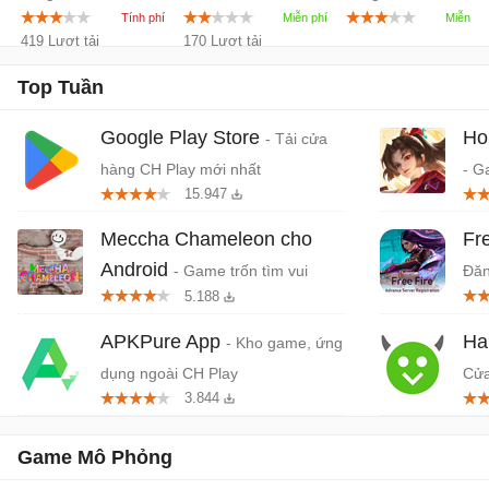
trên Android
phí
miễn phí trên iPhon
419 Lượt tải
170 Lượt tải
Top Tuần
Google Play Store
Ho
- Tải cửa
hàng CH Play mới nhất
- G
15.947
quố
Da
Meccha Chameleon cho
Fr
Android
- Game trốn tìm vui
Đăn
5.188
nhộn nhiều người chơi
APKPure App
Ha
- Kho game, ứng
dụng ngoài CH Play
Cửa
3.844
dụn
Game Mô Phỏng