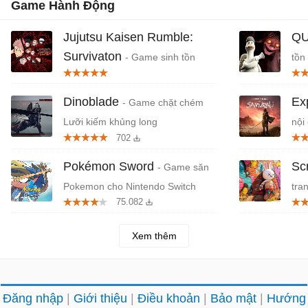
Game Hành Động
Jujutsu Kaisen Rumble:
QU
Survivaton
- Game sinh tồn
tồn
Jujutsu Kaisen x Vampire Survivors
Dinoblade
Ex
- Game chặt chém
Lưỡi kiếm khủng long
nội
702
Pokémon Sword
Sc
- Game săn
Pokemon cho Nintendo Switch
tra
75.082
Ch
Xem thêm
Đăng nhập
Giới thiệu
Điều khoản
Bảo mật
Hướng