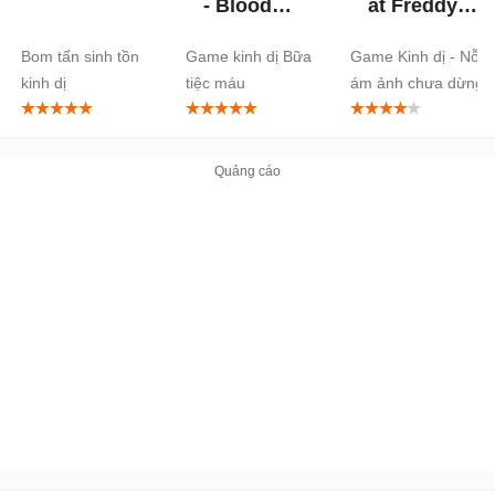
- Blood
at Freddy's
Party
2
Bom tấn sinh tồn
Game kinh dị Bữa
Game Kinh dị - Nỗi
kinh dị
tiệc máu
ám ảnh chưa dừng
lại