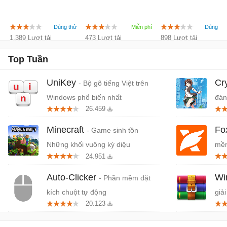
1.389 Lượt tải
473 Lượt tải
898 Lượt tải
Top Tuần
UniKey
Cr
- Bộ gõ tiếng Việt trên
Windows phổ biến nhất
đán
26.459
cứn
Minecraft
Fo
- Game sinh tồn
Những khối vuông kỳ diệu
mềm
24.951
miễ
Auto-Clicker
W
- Phần mềm đặt
kích chuột tự động
giải
20.123