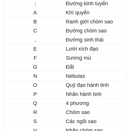
;
Đường kinh tuyến
A
Khí quyển
B
Ranh giới chòm sao
C
Đường chòm sao
,
Đường sinh thái
E
Lưới xích đạo
F
Sương mù
G
Đất
N
Nebulas
O
Quỹ đạo hành tinh
P
Nhãn hành tinh
Q
4 phương
R
Chòm sao
S
Các ngôi sao
V
Nhãn chòm sao