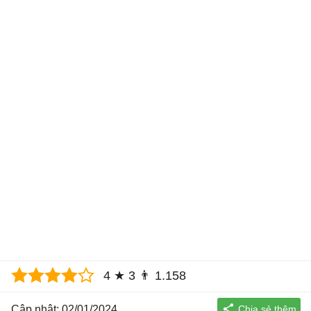
4
★
3
👨
1.158
Cập nhật: 02/01/2024