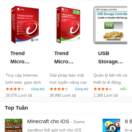
Trend
Trend
USB
Micro
Micro
Storage
Maximum
Internet
Controller
Truy cập Internet,
Giải pháp bảo mật
Quản lý kết nối các
Security
Security
2.0
lướt web, giao dịch
trực tuyến nâng cao
thiết bị di động
17.9
17.9
online an toàn
28.076 Lượt tải
38.990 Lượt tải
1.290 Lượt tải
Top Tuần
Minecraft cho iOS
8 
- Game
sandbox thế giới mở cho iOS
bi-