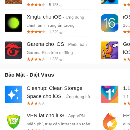
5.123
Xingtu cho iOS
iO
- Ứng dụng
chỉnh ảnh Trung ấn tượng
16.
1.325
Garena cho iOS
Go
- Phiên bản
iO
Garena Plus trên di động
1.238
mạo
Bảo Mật - Diệt Virus
Cleanup: Clean Storage
1.
Space cho iOS
- Ứng dụng hỗ
1.1
trợ giải phóng dung lượng bộ nhớ
VPN.lat cho iOS
FP
- App VPN
miễn phí, truy cập Internet an toàn
dụn