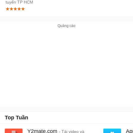
tuyến TP HCM
Top Tuần
Y2mate.com
Ap
- Tải video và