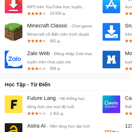
MP3 trên YouTube trực tuyến,
dụn
19.919
miễn phí
Tou
Minecraft Classic
Sn
- Chơi game
Minecraft cổ điển trên trình duyệt
trê
955
Zalo Web
Mo
- Đăng nhập Zalo trực
tuyến trên chat.zalo.me
tuy
909
Học Tập - Từ Điển
Future Lang
Ca
- Hệ thống học
tiếng Anh cho mọi độ tuổi
thi
2.453
Ca
Astra AI
12
- Nền tảng học tập tích