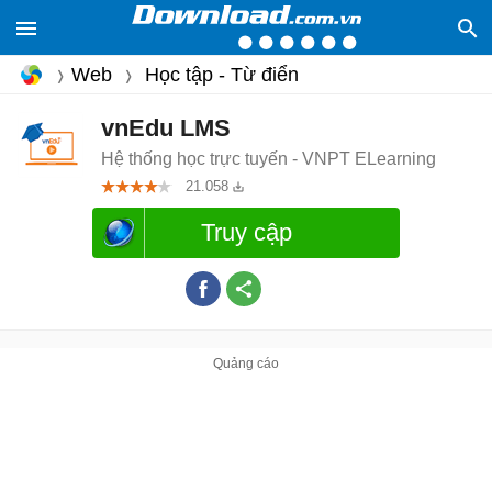
Web
Học tập - Từ điển
vnEdu LMS
Hệ thống học trực tuyến - VNPT ELearning
21.058
Truy cập