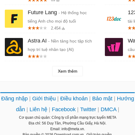
Canva
Future Lang
12
- Hệ thống học
tiếng Anh cho mọi độ tuổi
tài 
2.454
Astra AI
Wa
- Nền tảng học tập tích
hợp trí tuệ nhân tạo (AI)
câu
giá
Xem thêm
Đăng nhập
Giới thiệu
Điều khoản
Bảo mật
Hướng
dẫn
Liên hệ
Facebook
Twitter
DMCA
Cơ quan chủ quản: Công ty cổ phần mạng trực tuyến META
Địa chỉ: 56 Duy Tân, Phường Cầu Giấy, Hà Nội.
Email: info@meta.vn.
Bản quyền © 2026
Download.com.vn
. Giữ toàn quyền.