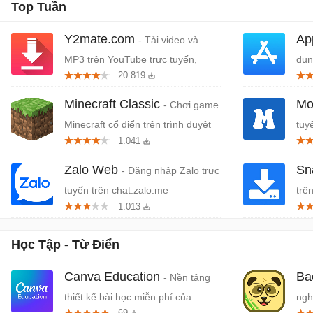
Top Tuần
Y2mate.com
Ap
- Tải video và
MP3 trên YouTube trực tuyến,
dụn
20.819
miễn phí
Tou
Minecraft Classic
Mo
- Chơi game
Minecraft cổ điển trên trình duyệt
tuy
1.041
Zalo Web
Sn
- Đăng nhập Zalo trực
tuyến trên chat.zalo.me
trê
1.013
Học Tập - Từ Điển
Canva Education
Ba
- Nền tảng
thiết kế bài học miễn phí của
ngh
69