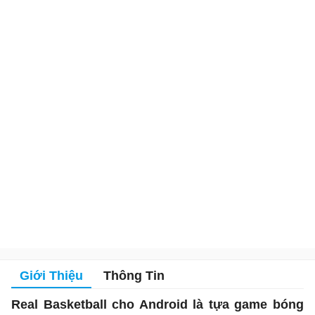
Giới Thiệu
Thông Tin
Real Basketball cho Android là tựa game bóng