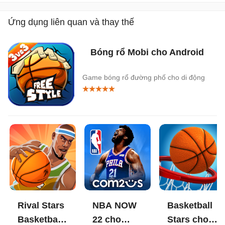
Ứng dụng liên quan và thay thế
Bóng rổ Mobi cho Android
Game bóng rổ đường phố cho di động
Rival Stars
NBA NOW
Basketball
Basketball
22 cho
Stars cho