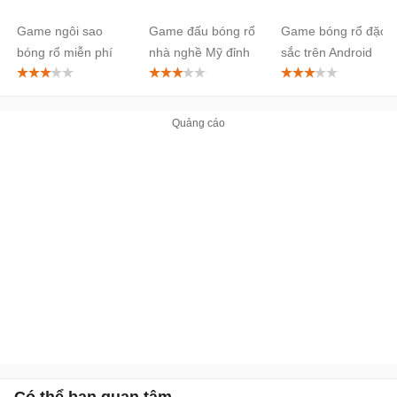
cho
Android
Android
Game ngôi sao
Game đấu bóng rổ
Game bóng rổ đặc
Android
bóng rổ miễn phí
nhà nghề Mỹ đỉnh
sắc trên Android
cao trên Android
Có thể bạn quan tâm