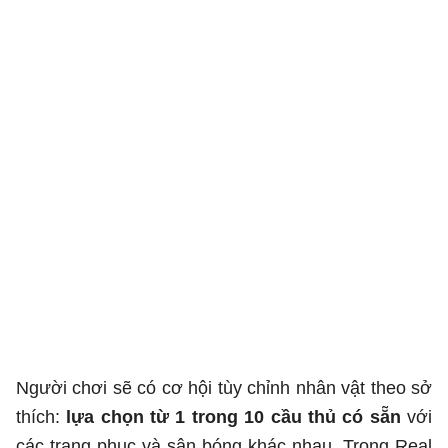
Người chơi sẽ có cơ hội tùy chỉnh nhân vật theo sở
thích:
lựa chọn từ 1 trong 10 cầu thủ có sẵn
với
các trang phục và sân bóng khác nhau. Trong Real