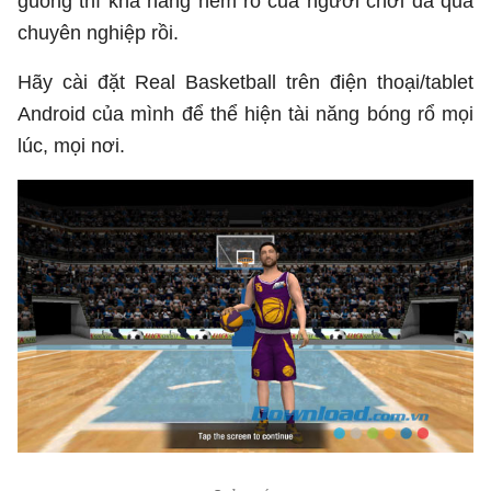
guồng thì khả năng ném rổ của người chơi đã quá
chuyên nghiệp rồi.
Hãy cài đặt Real Basketball trên điện thoại/tablet
Android của mình để thể hiện tài năng bóng rổ mọi
lúc, mọi nơi.