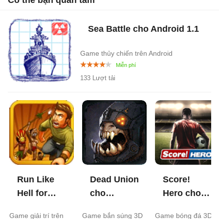
Sea Battle cho Android
1.1
Game thủy chiến trên Android
133 Lượt tải
Run Like
Dead Union
Score!
Hell for
cho
Hero cho
Android
Android
1.9
Android
Game giải trí trên
Game bắn súng 3D
Game bóng đá 3D