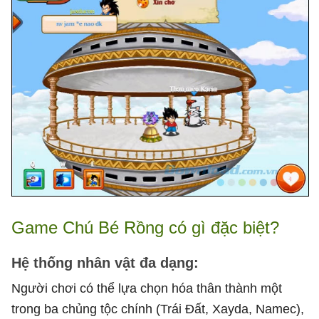
Game Chú Bé Rồng có gì đặc biệt?
Hệ thống nhân vật đa dạng:
Người chơi có thể lựa chọn hóa thân thành một
trong ba chủng tộc chính (Trái Đất, Xayda, Namec),