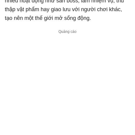
nhiều hoạt động như săn boss, làm nhiệm vụ, thu
thập vật phẩm hay giao lưu với người chơi khác,
tạo nên một thế giới mở sống động.