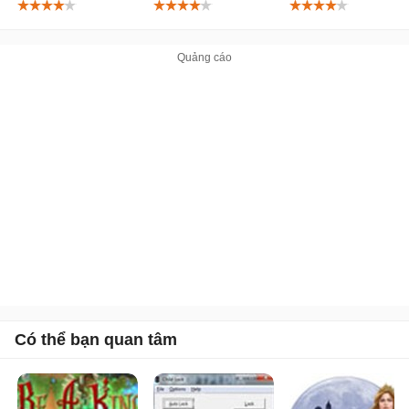
phần 2
Có thể bạn quan tâm