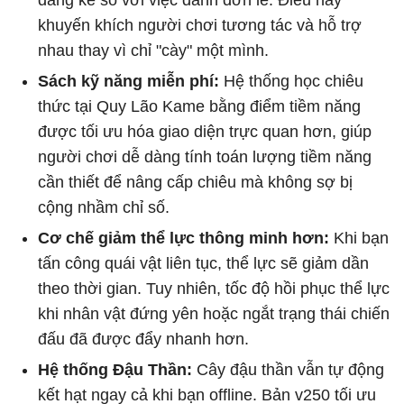
khuyến khích người chơi tương tác và hỗ trợ
nhau thay vì chỉ "cày" một mình.
Sách kỹ năng miễn phí:
Hệ thống học chiêu
thức tại Quy Lão Kame bằng điểm tiềm năng
được tối ưu hóa giao diện trực quan hơn, giúp
người chơi dễ dàng tính toán lượng tiềm năng
cần thiết để nâng cấp chiêu mà không sợ bị
cộng nhầm chỉ số.
Cơ chế giảm thể lực thông minh hơn:
Khi bạn
tấn công quái vật liên tục, thể lực sẽ giảm dần
theo thời gian. Tuy nhiên, tốc độ hồi phục thể lực
khi nhân vật đứng yên hoặc ngắt trạng thái chiến
đấu đã được đẩy nhanh hơn.
Hệ thống Đậu Thần:
Cây đậu thần vẫn tự động
kết hạt ngay cả khi bạn offline. Bản v250 tối ưu