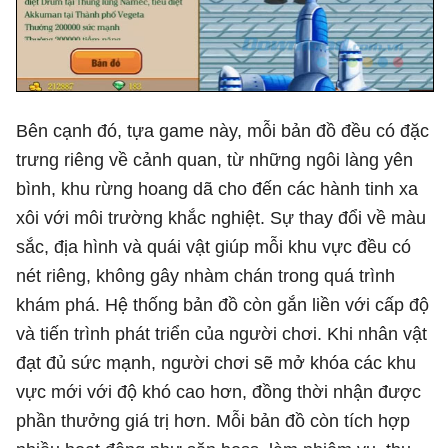
Bên cạnh đó, tựa game này, mỗi bản đồ đều có đặc
trưng riêng về cảnh quan, từ những ngôi làng yên
bình, khu rừng hoang dã cho đến các hành tinh xa
xôi với môi trường khắc nghiệt. Sự thay đổi về màu
sắc, địa hình và quái vật giúp mỗi khu vực đều có
nét riêng, không gây nhàm chán trong quá trình
khám phá. Hệ thống bản đồ còn gắn liền với cấp độ
và tiến trình phát triển của người chơi. Khi nhân vật
đạt đủ sức mạnh, người chơi sẽ mở khóa các khu
vực mới với độ khó cao hơn, đồng thời nhận được
phần thưởng giá trị hơn. Mỗi bản đồ còn tích hợp