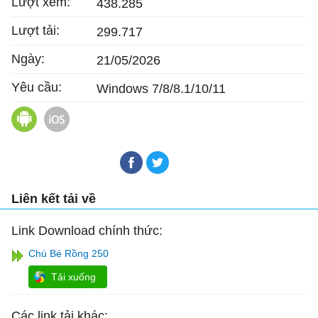
Lượt xem:
438.285
Lượt tải:
299.717
Ngày:
21/05/2026
Yêu cầu:
Windows 7/8/8.1/10/11
Chú Bé Rồng cho Android
Chú Bé Rồng Online cho iOS
Liên kết tải về
Link Download chính thức:
Chú Bé Rồng 250
Tải xuống
Các link tải khác: