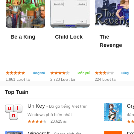
Be a King
Child Lock
The
Revenge
1.961 Lượt tải
2.723 Lượt tải
224 Lượt tải
Top Tuần
UniKey
Cr
- Bộ gõ tiếng Việt trên
Windows phổ biến nhất
đán
23.625
cứn
Minecraft
Fo