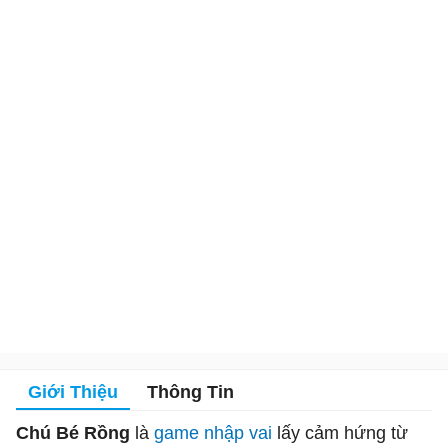
Giới Thiệu
Thông Tin
Chú Bé Rồng
là
game nhập vai
lấy cảm hứng từ