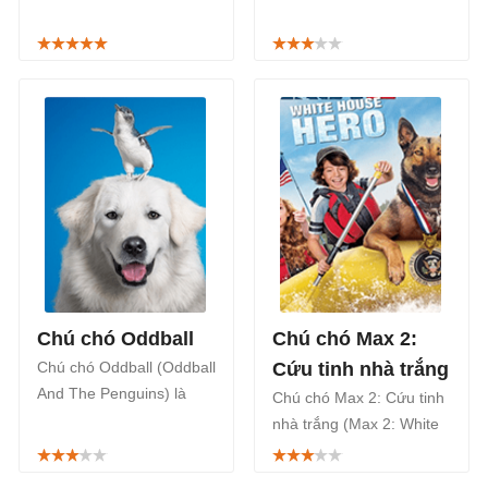
dị siêu nhiên Mỹ chiếu
pha chút hài hước về câu
rạp từ 24/10/2025, xoay
chuyện của anh chàng
quanh cuộc chiến của
đầu bếp trẻ và chú chó
chú chó dũng cảm trước
hoang.
thế lực bóng tối bí ẩn.
Chú chó Oddball
Chú chó Max 2:
Chú chó Oddball (Oddball
Cứu tinh nhà trắng
And The Penguins) là
Chú chó Max 2: Cứu tinh
phim gia đình của Úc
nhà trắng (Max 2: White
phát hành năm 2015.
House Hero) là phiêm
phiêu lưu tình cảm gia