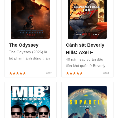
trên Disney, bắt đầu từ
ngày 10/09/2025.
The Odyssey
Cảnh sát Beverly
The Odyssey (2026) là
Hills: Axel F
bộ phim hành động thần
40 năm sau vụ án đầu
thoại sử thi năm 2026
tiên khó quên ở Beverly
của Christopher Nolan,
Hills, cảnh sát Axel Foley
‘cha đẻ’ của
ở Detroit trở lại với nhiệm
Oppenheimer. Phim chiếu
vụ phá án đầy hỗn loạn
rạp từ ngày 17/7.
trong phần 4 Cảnh sát
Beverly Hills: Axel F.