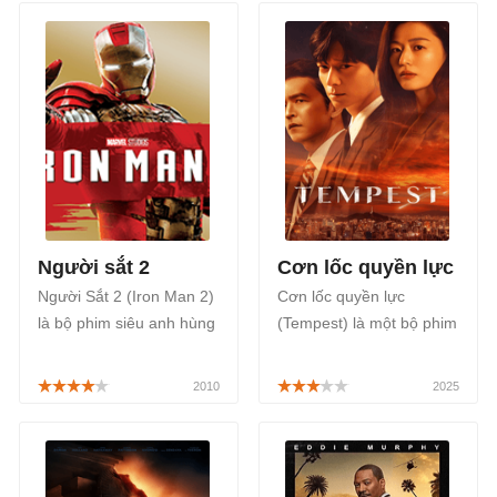
đình hấp dẫn của Mỹ.
Người sắt 2
Cơn lốc quyền lực
Người Sắt 2 (Iron Man 2)
Cơn lốc quyền lực
là bộ phim siêu anh hùng
(Tempest) là một bộ phim
Người Sắt phần kế tiếp
Hàn Quốc thuộc thể loại
của Iron Man phát hành
hành động xoay quanh
năm 2008.
câu chuyện về những âm
mưu quốc tế, gián điệp,
tình báo, tranh chấp
chính trị, được phát sóng