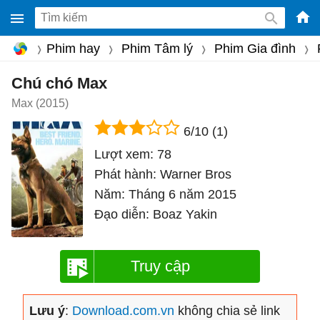
-
Phim hay
Phim Tâm lý
Phim Gia đình
Phầ
mềm
Chú chó Max
gam
Max (2015)
miễ
6/10
(1)
phí
Lượt xem:
78
cho
Phát hành:
Warner Bros
Win
Năm:
Tháng 6 năm 2015
Mac
Đạo diễn:
Boaz Yakin
iOS,
Andr
Truy cập
Lưu ý
:
Download.com.vn
không chia sẻ link