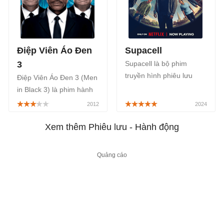
Điệp Viên Áo Đen
Supacell
3
Supacell là bộ phim
truyền hình phiêu lưu
Điệp Viên Áo Đen 3 (Men
hành động khoa học viễn
in Black 3) là phim hành
tưởng dài tập của Anh
động khoa học viễn
năm 2024, phát sóng trên
tưởng nằm trong series
kênh Netflix từ ngày 27/6.
phim Men in Black do
Xem thêm Phiêu lưu - Hành động
Columbia Pictures phát
hành.