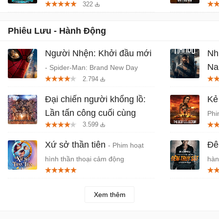
322
Phim anime hành động, thần thoại
- P
Việt chiếu rạp
Phiêu Lưu - Hành Động
Người Nhện: Khởi đầu mới
Nh
Nan
- Spider-Man: Brand New Day
2.794
(2026) chiếu rạp
Phầ
Sint
Đại chiến người khổng lồ:
Kẻ
Lần tấn công cuối cùng
Phi
3.599
(Chiếu lại 2026)
- Phim hoạt
hình hành động Nhật Bản
Xứ sở thần tiên
Đê
- Phim hoạt
hình thần thoại cảm động
hàn
Jov
Xem thêm