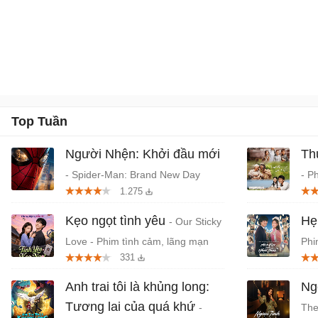
Top Tuần
Người Nhện: Khởi đầu mới
Th
- Spider-Man: Brand New Day
- P
1.275
(2026) chiếu rạp
Tru
Kẹo ngọt tình yêu
Hẹ
- Our Sticky
Love - Phim tình cảm, lãng mạn
Phi
331
Hàn Quốc
niê
Anh trai tôi là khủng long:
Ngo
Tương lai của quá khứ
-
The