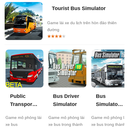
Tourist Bus Simulator
Game lái xe du lịch trên hòn đảo thiên
đường
Public
Bus Driver
Bus
Transport
Simulator
Simulator
Simulator
18
Game mô phỏng lái
Game mô phỏng lái
Game mô phỏng lái
xe bus
xe bus trong thành
xe bus trong thành