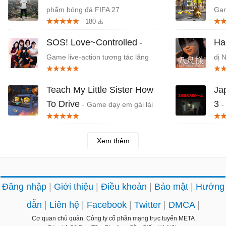
phẩm bóng đá FIFA 27
Gam
180
thà
SOS! Love~Controlled
Ha
-
Game live-action tương tác lãng
dị 
mạn
Teach My Little Sister How
Ja
To Drive
3
- Game dạy em gái lái
-
xe hỗn loạn, hài hước
Nhậ
Xem thêm
Đăng nhập
Giới thiệu
Điều khoản
Bảo mật
Hướng
dẫn
Liên hệ
Facebook
Twitter
DMCA
Cơ quan chủ quản: Công ty cổ phần mạng trực tuyến META