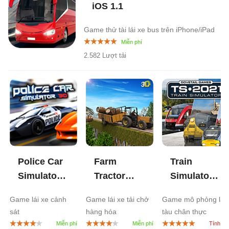
iOS
1.1
Game thử tài lái xe bus trên iPhone/iPad
2.582 Lượt tải
Police Car
Farm
Train
Simulator
Tractor
Simulator
3D
Simulator
2021
Game lái xe cảnh
Game lái xe tải chở
Game mô phỏng lái
sát
hàng hóa
tàu chân thực