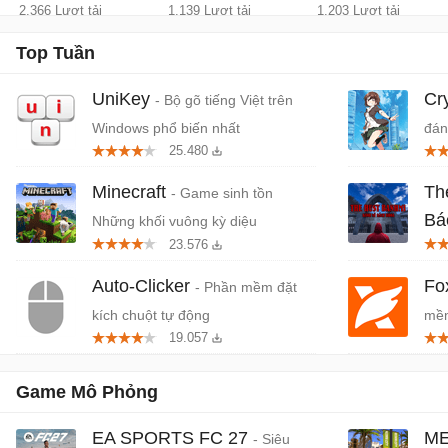
2.366 Lượt tải
1.139 Lượt tải
1.203 Lượt tải
Top Tuần
UniKey
Cr
- Bộ gõ tiếng Việt trên
Windows phổ biến nhất
đán
25.480
cứn
Minecraft
Th
- Game sinh tồn
Bá
Những khối vuông kỳ diệu
23.576
Tiệ
Auto-Clicker
Fo
- Phần mềm đặt
kích chuột tự động
mềm
19.057
miễ
Game Mô Phỏng
EA SPORTS FC 27
ME
- Siêu