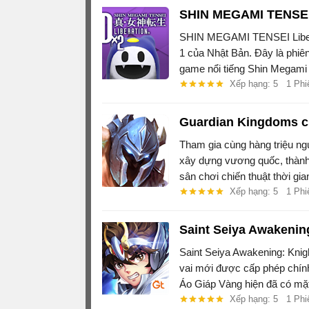
SHIN MEGAMI TENSEI 
SHIN MEGAMI TENSEI Libera
1 của Nhật Bản. Đây là phiê
game nổi tiếng Shin Megami
Xếp hạng: 5
1 Phi
Guardian Kingdoms c
Tham gia cùng hàng triệu ngư
xây dựng vương quốc, thành 
sân chơi chiến thuật thời gi
Android.
Xếp hạng: 5
1 Phi
Saint Seiya Awakening
Saint Seiya Awakening: Knigh
vai mới được cấp phép chín
Áo Giáp Vàng hiện đã có mặt
Xếp hạng: 5
1 Phi