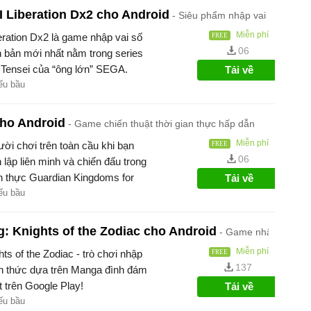
Liberation Dx2 cho Android
Siêu phẩm nhập vai anime m
Miễn phí
tion Dx2 là game nhập vai số
06
n bản mới nhất nằm trong series
 Tensei của “ông lớn” SEGA.
Tải về
ếu bầu
ho Android
Game chiến thuật thời gian thực hấp dẫn
Miễn phí
ời chơi trên toàn cầu khi bạn
06
lập liên minh và chiến đấu trong
an thực Guardian Kingdoms for
Tải về
ếu bầu
: Knights of the Zodiac cho Android
Game nhập vai Thá
Miễn phí
ts of the Zodiac - trò chơi nhập
137
h thức dựa trên Manga đình đám
 trên Google Play!
Tải về
ếu bầu