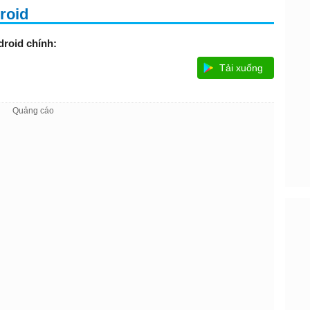
roid
roid chính:
Tải xuống