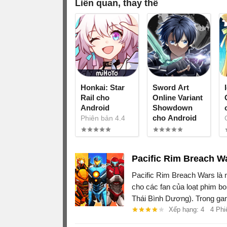
Liên quan, thay thế
Honkai: Star
Sword Art
Rail cho
Online Variant
Android
Showdown
cho Android
Phiên bản 4.4
Tiếng Còi Lúc
Game SAO mới
Trở Về Tĩnh
hấp dẫn từ
Lặng
Bandai Namco
Pacific Rim Breach W
tái xuất
Pacific Rim Breach Wars l
cho các fan của loạt phim bo
Thái Bình Dương). Trong gam
chiêu mộ và điều khiển các r
Xếp hạng: 4
4 Phi
vật khủng Kaiju.