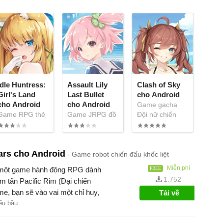
Idle Huntress:
Assault Lily
Clash of Sky
Girl's Land
Last Bullet
cho Android
cho Android
cho Android
Game gacha
Game RPG thẻ
Game JRPG đồ
Đội nữ chiến
bài săn thú
họa anime
binh xinh đẹp
cùng gái xinh
ars cho Android
Game robot chiến đấu khốc liệt
Miễn phí
à một game hành động RPG dành
1.752
m tấn Pacific Rim (Đại chiến
e, bạn sẽ vào vai một chỉ huy,
Tải về
obot Jaeger chống lại bầy quái
ếu bầu