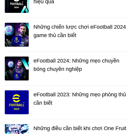
hiệu quả
Những chiến lược chơi eFootball 2024
game thủ cần biết
eFootball 2024: Những mẹo chuyền
bóng chuyên nghiệp
eFootball 2023: Những mẹo phòng thủ
cần biết
Những điều cần biết khi chơi One Fruit