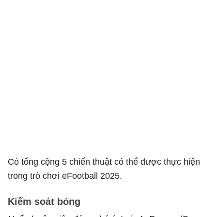
Có tổng cộng 5 chiến thuật có thể được thực hiện
trong trò chơi eFootball 2025.
Kiểm soát bóng