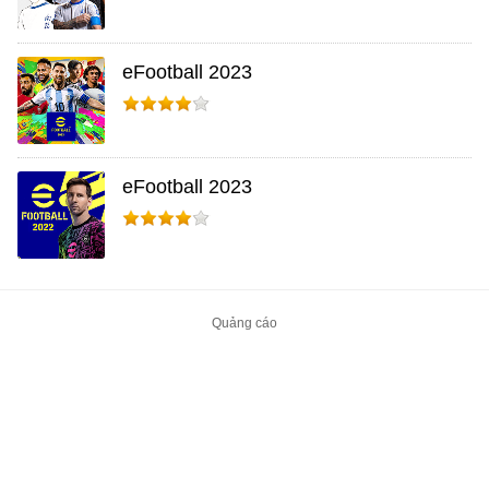
eFootball 2023
eFootball 2023