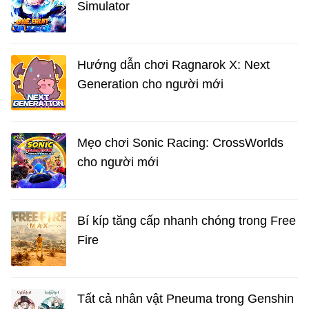
Simulator
Hướng dẫn chơi Ragnarok X: Next
Generation cho người mới
Mẹo chơi Sonic Racing: CrossWorlds
cho người mới
Bí kíp tăng cấp nhanh chóng trong Free
Fire
Tất cả nhân vật Pneuma trong Genshin