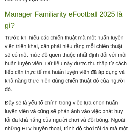
Manager Familiarity eFootball 2025 là
gì?
Trước khi hiểu các chiến thuật mà một huấn luyện
viên triển khai, cần phải hiểu rằng mỗi chiến thuật
sẽ có một mức độ quen thuộc nhất định đối với mỗi
huấn luyện viên. Dữ liệu này được thu thập từ cách
tiếp cận thực tế mà huấn luyện viên đã áp dụng và
khả năng thực hiện đúng chiến thuật đó của người
đó.
Đây sẽ là yếu tố chính trong việc lựa chọn huấn
luyện viên và cũng sẽ phản ánh vào việc phát huy
tối đa khả năng của người chơi và đội bóng. Ngoài
những HLV huyền thoại, trình độ chơi tối đa mà một