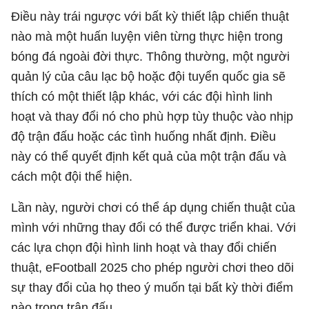
Điều này trái ngược với bất kỳ thiết lập chiến thuật
nào mà một huấn luyện viên từng thực hiện trong
bóng đá ngoài đời thực. Thông thường, một người
quản lý của câu lạc bộ hoặc đội tuyển quốc gia sẽ
thích có một thiết lập khác, với các đội hình linh
hoạt và thay đổi nó cho phù hợp tùy thuộc vào nhịp
độ trận đấu hoặc các tình huống nhất định. Điều
này có thể quyết định kết quả của một trận đấu và
cách một đội thể hiện.
Lần này, người chơi có thể áp dụng chiến thuật của
mình với những thay đổi có thể được triển khai. Với
các lựa chọn đội hình linh hoạt và thay đổi chiến
thuật, eFootball 2025 cho phép người chơi theo dõi
sự thay đổi của họ theo ý muốn tại bất kỳ thời điểm
nào trong trận đấu.