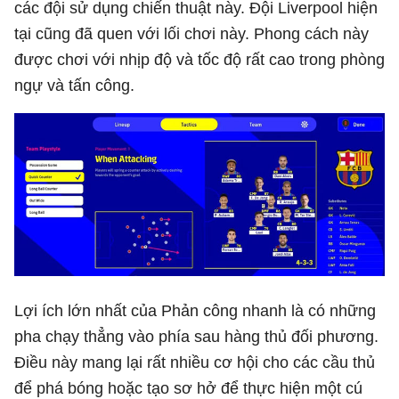
các đội sử dụng chiến thuật này. Đội Liverpool hiện
tại cũng đã quen với lối chơi này. Phong cách này
được chơi với nhịp độ và tốc độ rất cao trong phòng
ngự và tấn công.
Lợi ích lớn nhất của Phản công nhanh là có những
pha chạy thẳng vào phía sau hàng thủ đối phương.
Điều này mang lại rất nhiều cơ hội cho các cầu thủ
để phá bóng hoặc tạo sơ hở để thực hiện một cú