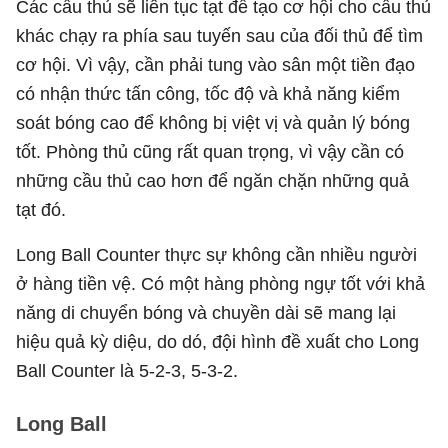
Các cầu thủ sẽ liên tục tạt để tạo cơ hội cho cầu thủ
khác chạy ra phía sau tuyến sau của đối thủ để tìm
cơ hội. Vì vậy, cần phải tung vào sân một tiền đạo
có nhận thức tấn công, tốc độ và khả năng kiểm
soát bóng cao để không bị việt vị và quản lý bóng
tốt. Phòng thủ cũng rất quan trọng, vì vậy cần có
những cầu thủ cao hơn để ngăn chặn những quả
tạt đó.
Long Ball Counter thực sự không cần nhiều người
ở hàng tiền vệ. Có một hàng phòng ngự tốt với khả
năng di chuyển bóng và chuyền dài sẽ mang lại
hiệu quả kỳ diệu, do dó, đội hình đề xuất cho Long
Ball Counter là 5-2-3, 5-3-2.
Long Ball