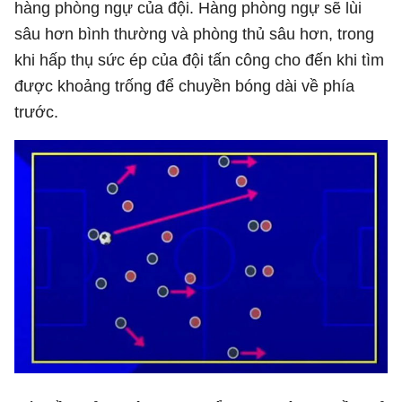
hàng phòng ngự của đội. Hàng phòng ngự sẽ lùi
sâu hơn bình thường và phòng thủ sâu hơn, trong
khi hấp thụ sức ép của đội tấn công cho đến khi tìm
được khoảng trống để chuyền bóng dài về phía
trước.