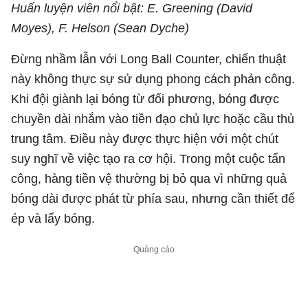
Huấn luyện viên nổi bật: E. Greening (David
Moyes), F. Helson (Sean Dyche)
Đừng nhầm lẫn với Long Ball Counter, chiến thuật
này không thực sự sử dụng phong cách phản công.
Khi đội giành lại bóng từ đối phương, bóng được
chuyền dài nhắm vào tiền đạo chủ lực hoặc cầu thủ
trung tâm. Điều này được thực hiện với một chút
suy nghĩ về việc tạo ra cơ hội. Trong một cuộc tấn
công, hàng tiền vệ thường bị bỏ qua vì những quả
bóng dài được phát từ phía sau, nhưng cần thiết để
ép và lấy bóng.