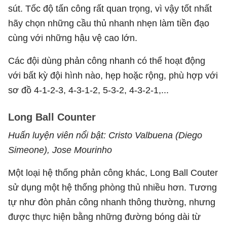
sút. Tốc độ tấn công rất quan trọng, vì vậy tốt nhất
hãy chọn những cầu thủ nhanh nhẹn làm tiền đạo
cùng với những hậu vệ cao lớn.
Các đội dùng phản công nhanh có thể hoạt động
với bất kỳ đội hình nào, hẹp hoặc rộng, phù hợp với
sơ đồ 4-1-2-3, 4-3-1-2, 5-3-2, 4-3-2-1,...
Long Ball Counter
Huấn luyện viên nổi bật: Cristo Valbuena (Diego
Simeone), Jose Mourinho
Một loại hệ thống phản công khác, Long Ball Couter
sử dụng một hệ thống phòng thủ nhiều hơn. Tương
tự như đòn phản công nhanh thông thường, nhưng
được thực hiện bằng những đường bóng dài từ