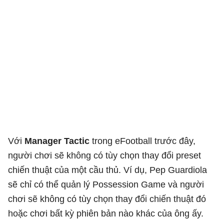
Với
Manager Tactic
trong eFootball trước đây,
người chơi sẽ không có tùy chọn thay đổi preset
chiến thuật của một cầu thủ. Ví dụ, Pep Guardiola
sẽ chỉ có thể quản lý Possession Game và người
chơi sẽ không có tùy chọn thay đổi chiến thuật đó
hoặc chơi bất kỳ phiên bản nào khác của ông ấy.