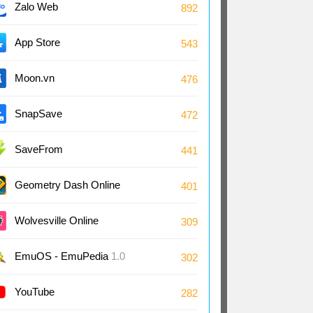
Zalo Web
892
App Store
543
Moon.vn
476
SnapSave
472
SaveFrom
441
Geometry Dash Online
401
Wolvesville Online
309
EmuOS - EmuPedia
1.0
302
YouTube
282