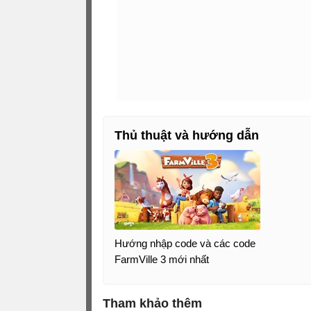
https://apps.facebook.com/farmville-two/
Tìm thêm:
FarmVille