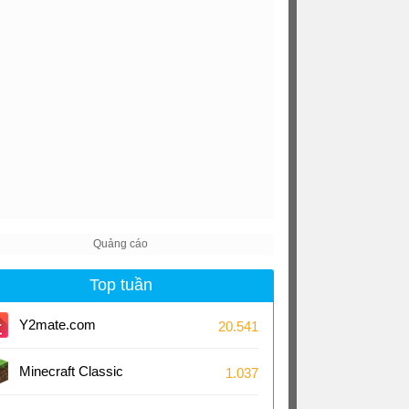
Top tuần
Y2mate.com
20.541
Minecraft Classic
1.037