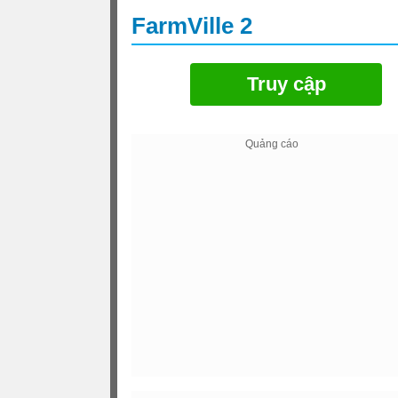
FarmVille 2
Truy cập