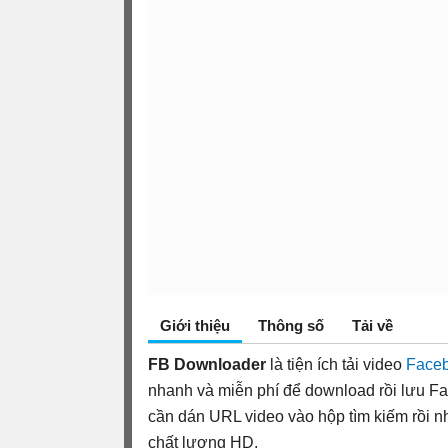
Giới thiệu
Thông số
Tải về
FB Downloader
là tiện ích tải video
Face
nhanh và miễn phí để download rồi lưu F
cần dán URL video vào hộp tìm kiếm rồi 
chất lượng HD.