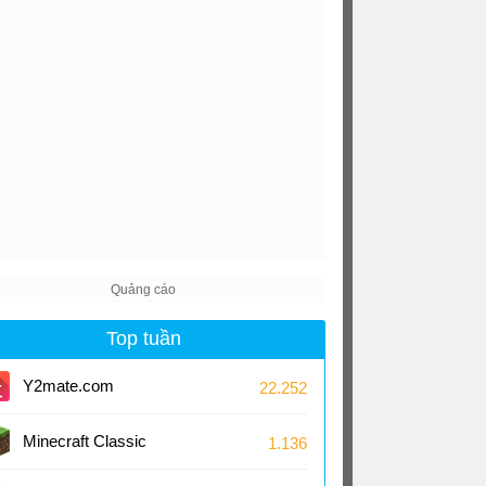
Top tuần
Y2mate.com
22.252
Minecraft Classic
1.136