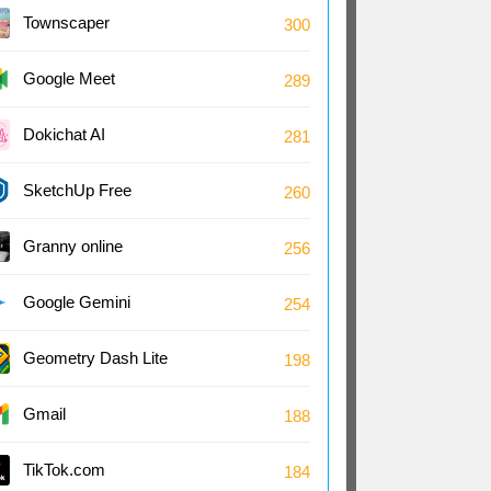
Townscaper
300
Google Meet
289
Dokichat AI
281
SketchUp Free
260
Granny online
256
Google Gemini
254
Geometry Dash Lite
198
Gmail
188
TikTok.com
184