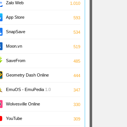
Zalo Web
1.010
App Store
593
SnapSave
534
Moon.vn
519
SaveFrom
485
Geometry Dash Online
444
EmuOS - EmuPedia
1.0
347
Wolvesville Online
330
YouTube
309