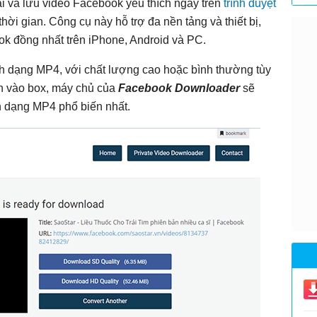
ải và lưu video Facebook yêu thích ngay trên
trình duyệt
i gian. Công cụ này hỗ trợ đa nền tảng và thiết bị,
k đồng nhất trên iPhone, Android và PC.
h dạng MP4, với chất lượng cao hoặc bình thường tùy
dán vào box, máy chủ của
Facebook Downloader
sẽ
h dạng MP4 phổ biến nhất.