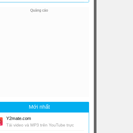
Mới nhất
Y2mate.com
Tải video và MP3 trên YouTube trực
tuyến, miễn phí