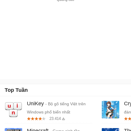
Top Tuần
UniKey
Cr
- Bộ gõ tiếng Việt trên
Windows phổ biến nhất
đán
23.414
cứn
Minecraft
Th