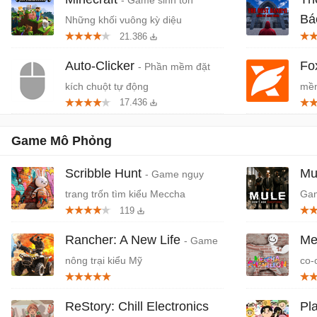
- Game sinh tồn
Bá
Những khối vuông kỳ diệu
21.386
Tiệ
Auto-Clicker
Fo
- Phần mềm đặt
kích chuột tự động
mềm
17.436
miễ
Game Mô Phỏng
Scribble Hunt
Mu
- Game ngụy
trang trốn tìm kiểu Meccha
Gam
119
Chameleon
phá
Rancher: A New Life
Me
- Game
nông trại kiểu Mỹ
co-
ReStory: Chill Electronics
Pl