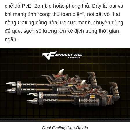
chế độ PvE, Zombie hoặc phòng thủ. Đây là loại vũ
khí mang tính “công thủ toàn diện”, nổi bật với hai
nòng Gatling cùng hỏa lực cực mạnh, chuyên dùng
để quét sạch số lượng lớn kẻ địch trong thời gian
ngắn.
Dual Gatling Gun-Bastio