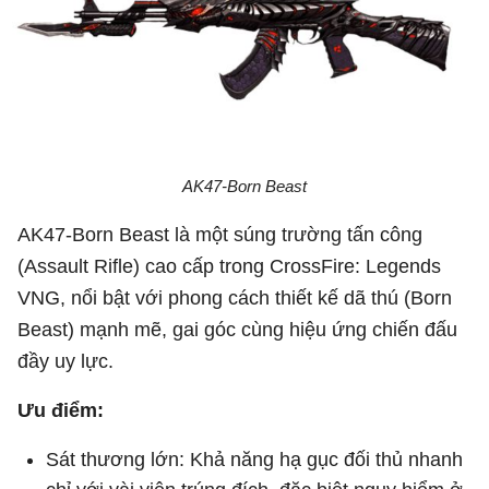
AK47-Born Beast
AK47-Born Beast là một súng trường tấn công
(Assault Rifle) cao cấp trong CrossFire: Legends
VNG, nổi bật với phong cách thiết kế dã thú (Born
Beast) mạnh mẽ, gai góc cùng hiệu ứng chiến đấu
đầy uy lực.
Ưu điểm:
Sát thương lớn: Khả năng hạ gục đối thủ nhanh