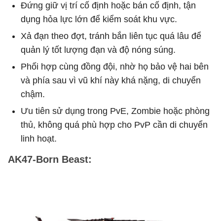
Đứng giữ vị trí cố định hoặc bán cố định, tận
dụng hỏa lực lớn để kiểm soát khu vực.
Xả đạn theo đợt, tránh bắn liên tục quá lâu để
quản lý tốt lượng đạn và độ nóng súng.
Phối hợp cùng đồng đội, nhờ họ bảo vệ hai bên
và phía sau vì vũ khí này khá nặng, di chuyển
chậm.
Ưu tiên sử dụng trong PvE, Zombie hoặc phòng
thủ, không quá phù hợp cho PvP cần di chuyển
linh hoạt.
AK47-Born Beast: