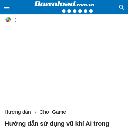
Hướng dẫn
Chơi Game
Hướng dẫn sử dụng vũ khí AI trong