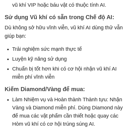
vũ khí VIP hoặc báu vật có thuộc tính AI.
Sử dụng Vũ khí có sẵn trong Chế độ AI:
Dù không sở hữu vĩnh viễn, vũ khí AI dùng thử vẫn
giúp bạn:
Trải nghiệm sức mạnh thực tế
Luyện kỹ năng sử dụng
Chuẩn bị tốt hơn khi có cơ hội nhận vũ khí AI
miễn phí vĩnh viễn
Kiếm Diamond/Vàng để mua:
Làm Nhiệm vụ và Hoàn thành Thành tựu: Nhận
Vàng và Diamond miễn phí. Dùng Diamond này
để mua các vật phẩm cần thiết hoặc quay các
Hòm vũ khí có cơ hội trúng súng AI.