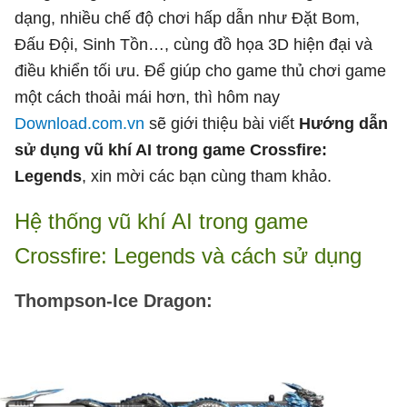
dạng, nhiều chế độ chơi hấp dẫn như Đặt Bom,
Đấu Đội, Sinh Tồn…, cùng đồ họa 3D hiện đại và
điều khiển tối ưu. Để giúp cho game thủ chơi game
một cách thoải mái hơn, thì hôm nay
Download.com.vn
sẽ giới thiệu bài viết
Hướng dẫn
sử dụng vũ khí AI trong game Crossfire:
Legends
, xin mời các bạn cùng tham khảo.
Hệ thống vũ khí AI trong game
Crossfire: Legends và cách sử dụng
Thompson-Ice Dragon: