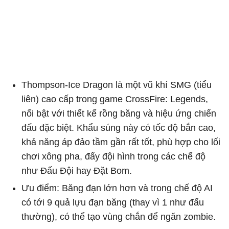
Thompson-Ice Dragon là một vũ khí SMG (tiểu
liên) cao cấp trong game CrossFire: Legends,
nổi bật với thiết kế rồng băng và hiệu ứng chiến
đấu đặc biệt. Khẩu súng này có tốc độ bắn cao,
khả năng áp đảo tầm gần rất tốt, phù hợp cho lối
chơi xông pha, đẩy đội hình trong các chế độ
như Đấu Đội hay Đặt Bom.
Ưu điểm: Băng đạn lớn hơn và trong chế độ AI
có tới 9 quả lựu đạn băng (thay vì 1 như đấu
thường), có thể tạo vùng chắn để ngăn zombie.