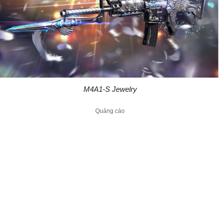
M4A1-S Jewelry