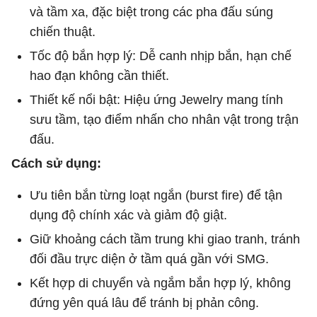
và tầm xa, đặc biệt trong các pha đấu súng
chiến thuật.
Tốc độ bắn hợp lý: Dễ canh nhịp bắn, hạn chế
hao đạn không cần thiết.
Thiết kế nổi bật: Hiệu ứng Jewelry mang tính
sưu tầm, tạo điểm nhấn cho nhân vật trong trận
đấu.
Cách sử dụng:
Ưu tiên bắn từng loạt ngắn (burst fire) để tận
dụng độ chính xác và giảm độ giật.
Giữ khoảng cách tầm trung khi giao tranh, tránh
đối đầu trực diện ở tầm quá gần với SMG.
Kết hợp di chuyển và ngắm bắn hợp lý, không
đứng yên quá lâu để tránh bị phản công.