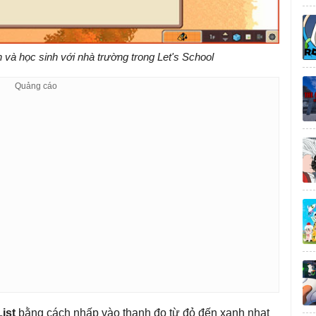
n và học sinh với nhà trường trong Let's School
List
bằng cách nhấp vào thanh đo từ đỏ đến xanh nhạt