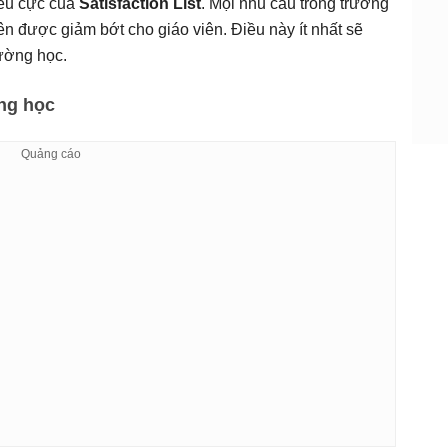
iêu cực của
Satisfaction List
. Mọi nhu cầu trong trường
n được giảm bớt cho giáo viên. Điều này ít nhất sẽ
rường học.
ng học