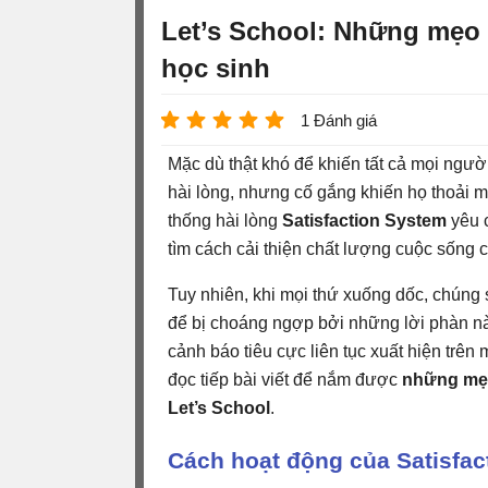
Let’s School: Những mẹo t
học sinh
1 Đánh giá
Mặc dù thật khó để khiến tất cả mọi ngườ
hài lòng, nhưng cố gắng khiến họ thoải má
thống hài lòng
Satisfaction System
yêu c
tìm cách cải thiện chất lượng cuộc sống 
Tuy nhiên, khi mọi thứ xuống dốc, chúng
để bị choáng ngợp bởi những lời phàn nà
cảnh báo tiêu cực liên tục xuất hiện trên
đọc tiếp bài viết để nắm được
những mẹo
Let’s School
.
Cách hoạt động của Satisfac