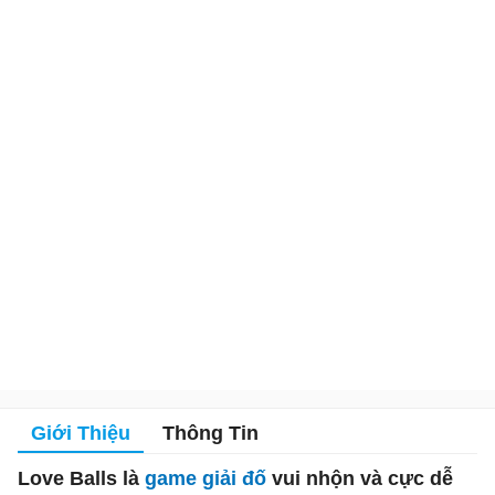
Giới Thiệu
Thông Tin
Love Balls là
game giải đố
vui nhộn và cực dễ