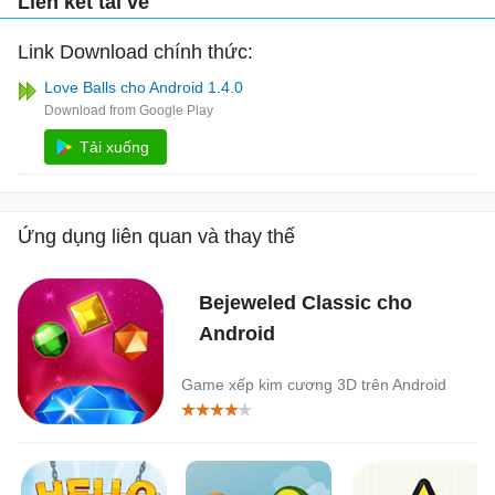
Liên kết tải về
Link Download chính thức:
Love Balls cho Android 1.4.0
Tải xuống
Ứng dụng liên quan và thay thế
Bejeweled Classic cho
Android
Game xếp kim cương 3D trên Android