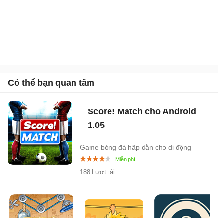
Có thể bạn quan tâm
Score! Match cho Android
1.05
Game bóng đá hấp dẫn cho di động
188 Lượt tải