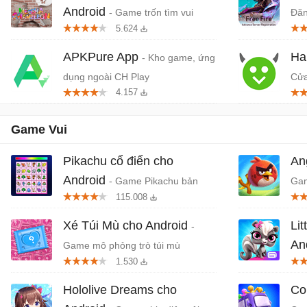
Android
- Game trốn tìm vui
Đăn
5.624
nhộn nhiều người chơi
APKPure App
Ha
- Kho game, ứng
dụng ngoài CH Play
Cửa
4.157
dụn
Game Vui
Pikachu cổ điển cho
An
Android
- Game Pikachu bản
Gam
115.008
chuẩn trên Android
Kỷ 
Xé Túi Mù cho Android
Lit
-
An
Game mô phỏng trò túi mù
1.530
cưn
Hololive Dreams cho
Co