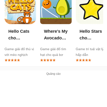
Hello Cats
Where's My
Hello Stars
cho
Avocado?
cho
Android
cho
Android
Game giải đố thú vị
Game giải đố tìm
Game trí tuệ vật lý
Android
với mèo nghịch
hạt cho quả bơ
hấp dẫn
ngợm