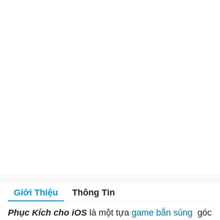
Giới Thiệu
Thông Tin
Phục Kích cho iOS
là một tựa
game bắn súng
góc