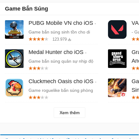
Game Bắn Súng
PUBG Mobile VN cho iOS
VA
-
Game bắn súng sinh tồn cho di
- G
123.979
động
Tru
Medal Hunter cho iOS
Gr
-
An
Game bắn súng quân sự nhịp độ
nhanh khốc liệt
cướ
iPh
Cluckmech Oasis cho iOS
Ga
-
Si
Game roguelike bắn súng phòng
thủ tháp hấp dẫn
Gam
cấp
Xem thêm