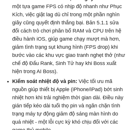
một tựa game FPS có nhịp độ nhanh như Phục
Kích, việc giật lag dù chỉ trong một phần nghìn
giây cũng quyết định thắng bại. Bản 5.1.1 sửa
đổi cách trò chơi phân bổ RAM và CPU trên hệ
điều hành iOS, giúp game chạy mượt mà hơn,
giảm tình trạng sụt khung hình (FPS drop) khi
bước vào các khu vực giao tranh nghẹt thở (như
chế độ Đấu Rank, Sinh Tử hay khi Boss xuất
hiện trong AI Boss).
Kiểm soát nhiệt độ và pin:
Việc tối ưu mã
nguồn giúp thiết bị Apple (iPhone/iPad) bớt sinh
nhiệt hơn khi trải nghiệm thời gian dài. Điều này
gián tiếp kéo dài tuổi thọ pin và ngăn chặn tình
trạng máy tự động giảm độ sáng màn hình do
quá nhiệt - một lỗi cực kỳ khó chịu đối với các
game thủ mobile.