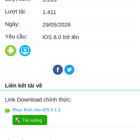
Lượt tải:
1.411
Ngày:
29/05/2026
Yêu cầu:
iOS 8.0 trở lên
Phục Kích cho Android
Phục Kích
Liên kết tải về
Link Download chính thức:
Phục Kích cho iOS 5.1.1
Tải xuống