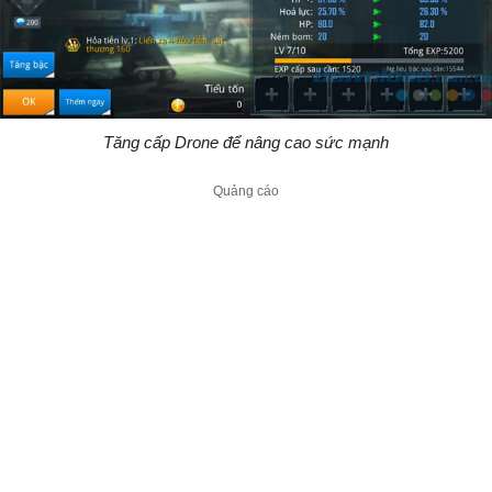
Tăng cấp Drone để nâng cao sức mạnh