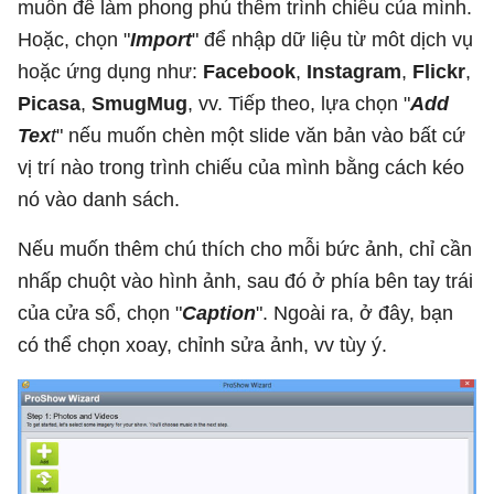
muốn để làm phong phú thêm trình chiếu của mình.
Hoặc, chọn "
Import
" để nhập dữ liệu từ môt dịch vụ
hoặc ứng dụng như:
Facebook
,
Instagram
,
Flickr
,
Picasa
,
SmugMug
, vv. Tiếp theo, lựa chọn "
Add
Tex
t
" nếu muốn chèn một slide văn bản vào bất cứ
vị trí nào trong trình chiếu của mình bằng cách kéo
nó vào danh sách.
Nếu muốn thêm chú thích cho mỗi bức ảnh, chỉ cần
nhấp chuột vào hình ảnh, sau đó ở phía bên tay trái
của cửa sổ, chọn "
C
aption
". Ngoài ra, ở đây, bạn
có thể chọn xoay, chỉnh sửa ảnh, vv tùy ý.