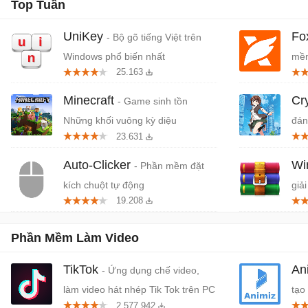
Top Tuần
UniKey
Fo
- Bộ gõ tiếng Việt trên
Windows phổ biến nhất
mềm
25.163
miễ
Minecraft
Cr
- Game sinh tồn
Những khối vuông kỳ diệu
đán
23.631
cứn
Auto-Clicker
W
- Phần mềm đặt
kích chuột tự động
giải
19.208
Phần Mềm Làm Video
TikTok
An
- Ứng dụng chế video,
làm video hát nhép Tik Tok trên PC
tạo
2.577.942