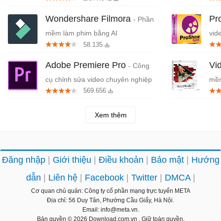
Wondershare Filmora
Pr
- Phần
mềm làm phim bằng AI
vid
58.135
Adobe Premiere Pro
Vi
- Công
cụ chỉnh sửa video chuyên nghiệp
mềm
569.656
Cor
Xem thêm
Đăng nhập
Giới thiệu
Điều khoản
Bảo mật
Hướng
dẫn
Liên hệ
Facebook
Twitter
DMCA
Cơ quan chủ quản: Công ty cổ phần mạng trực tuyến META
Địa chỉ: 56 Duy Tân, Phường Cầu Giấy, Hà Nội.
Email: info@meta.vn.
Bản quyền © 2026
Download.com.vn
. Giữ toàn quyền.