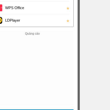
(16.0
WPS Office
✯
LDPlayer
✯