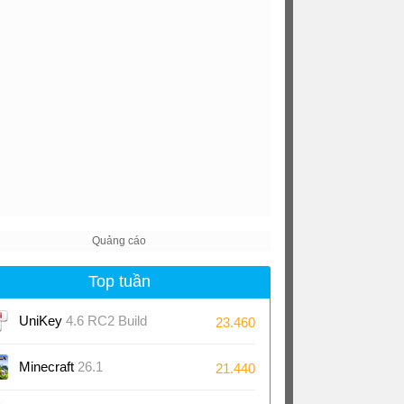
Top tuần
UniKey
4.6 RC2 Build
23.460
230919
Minecraft
26.1
21.440