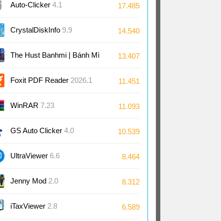
Auto-Clicker
4.1
17.485
CrystalDiskInfo
9.9
14.540
The Hust Banhmi | Bánh Mì
13.407
Bách Khoa
Foxit PDF Reader
2026.1
11.451
WinRAR
7.23
11.093
GS Auto Clicker
4.0
10.539
UltraViewer
6.6
8.464
Jenny Mod
2.0
8.312
iTaxViewer
2.8
6.589