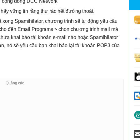
g cộng đồng DCC Network
 hãy vững tin rằng thư rác hết đường thoát.
t xong Spamihilator, chương trình sẽ tự động yêu cầu
t cho đến Email Programs > chọn chương trình mail mà
hưa khai báo tài khoản e-mail nào hoặc Spamihilator
ạn, nó sẽ yêu cầu bạn khai báo lại tài khoản POP3 của