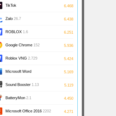
TikTok
6.468
Zalo
26.7
6.438
ROBLOX
1.6
6.251
Google Chrome
152
5.936
Roblox VNG
2.729
5.424
Microsoft Word
5.169
2024/2021/2019/2016
Sound Booster
1.13
5.119
BatteryMon
2.1
4.450
Microsoft Office 2016
2202
4.271