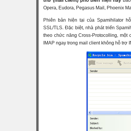
thư (mail client) phổ biến hiện nay
bao 
Opera, Eudora, Pegasus Mail, Phoenix Mail
Phiên bản hiện tại của Spamihilator h
SSL/TLS. Đặc biệt, nhà phát triển Spami
theo chức năng Cross-Protocolling, một
IMAP ngay trong mail client không hỗ trợ 