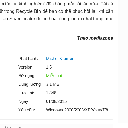
m túc rút kinh nghiệm” để không mắc lỗi lần nữa. Tất cả
 trong Recycle Bin để bạn có thể phục hồi lại khi cần
g cao Spamihilator để nó hoạt động tối ưu nhất trong mục
Theo mediazone
Phát hành:
Michel Kramer
Version:
1.5
Sử dụng:
Miễn phí
Dung lượng:
3,1 MB
Lượt tải:
1.348
Ngày:
01/08/2015
Yêu cầu:
Windows 2000/2003/XP/Vista/7/8