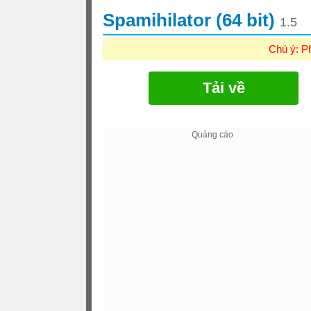
Spamihilator (64 bit)
1.5
Chú ý: P
Tải về