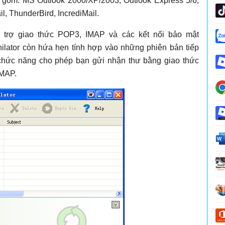
gồm: MS Outlook 2000/XP/2003, Outlook Express 5/6,
, ThunderBird, IncrediMail.
ỗ trợ giao thức POP3, IMAP và các kết nối bảo mật
hilator còn hứa hẹn tính hợp vào những phiên bản tiếp
 chức năng cho phép bạn gửi nhận thư bằng giao thức
IMAP.