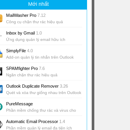
Mới nhất
MailWasher Pro
7.12
Công cụ chặn thư rác hiệu quả
Inbox by Gmail
1.0
Ứng dụng quản lý email hữu ích
SimplyFile
4.0
Add-on quản lý tin nhắn trên Outlook
thông minh
SPAMfighter Pro
7.6
Ngăn chặn thư rác hiệu quả
Outlook Duplicate Remover
3.26
Quét và xóa thư giống nhau trên Outlook
PureMessage
Phần mềm chống thư rác và virus cho
Microsoft Exchange
Automatic Email Processor
1.4
Phần mềm quản lý email đa tiện ích