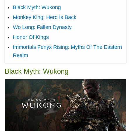
Black Myth: Wukong
Monkey King: Hero Is Back
Wo Long: Fallen Dynasty
Honor Of Kings
Immortals Fenyx Rising: Myths Of The Eastern
Realm
Black Myth: Wukong