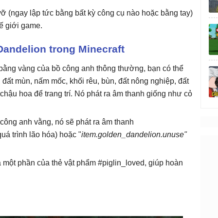
 vỡ (ngay lập tức bằng bất kỳ công cụ nào hoặc bằng tay)
hế giới game.
andelion trong Minecraft
 bằng vàng của bồ công anh thông thường, bạn có thể
hô, đất mùn, nấm mốc, khối rêu, bùn, đất nông nghiệp, đất
g chậu hoa để trang trí. Nó phát ra âm thanh giống như cỏ
ông anh vằng, nó sẽ phát ra âm thanh
uá trình lão hóa) hoặc "
item.golden_dandelion.unuse"
 một phần của thẻ vật phẩm #piglin_loved, giúp hoàn