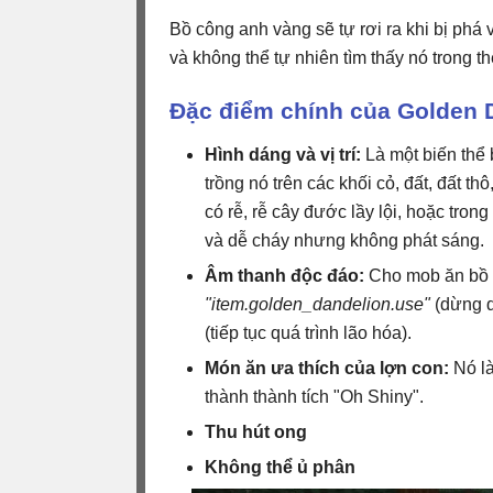
Bồ công anh vàng sẽ tự rơi ra khi bị phá
và không thể tự nhiên tìm thấy nó trong t
Đặc điểm chính của Golden D
Hình dáng và vị trí:
Là một biến thể
trồng nó trên các khối cỏ, đất, đất t
có rễ, rễ cây đước lầy lội, hoặc tron
và dễ cháy nhưng không phát sáng.
Âm thanh độc đáo:
Cho mob ăn bồ c
"item.golden_dandelion.use"
(dừng q
(tiếp tục quá trình lão hóa).
Món ăn ưa thích của lợn con:
Nó là
thành thành tích "Oh Shiny".
Thu hút ong
Không thể ủ phân