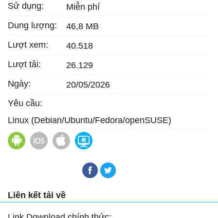
Sử dụng:
Miễn phí
Dung lượng:
46,8 MB
Lượt xem:
40.518
Lượt tải:
26.129
Ngày:
20/05/2026
Yêu cầu:
Linux (Debian/Ubuntu/Fedora/openSUSE)
Google Chrome cho Android
Google Chrome cho iOS
Google Chrome cho Mac
Google Chrome
Liên kết tải về
Link Download chính thức: