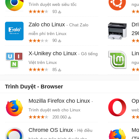
Trình duyệt web siêu tốc
ngu
93
Zalo cho Linux
Dr
- Chat Zalo
29
miễn phí trên Linux
90
điề
X-Unikey cho Linux
Li
- Gõ tiếng
Việt trên Linux
ngu
85
Trình Duyệt - Browser
Mozilla Firefox cho Linux
Op
-
Trình duyệt web cho Linux
web
200.060
Chrome OS Linux
Moz
- Hệ điều
(T
hành dựa trên trình duyệt cho