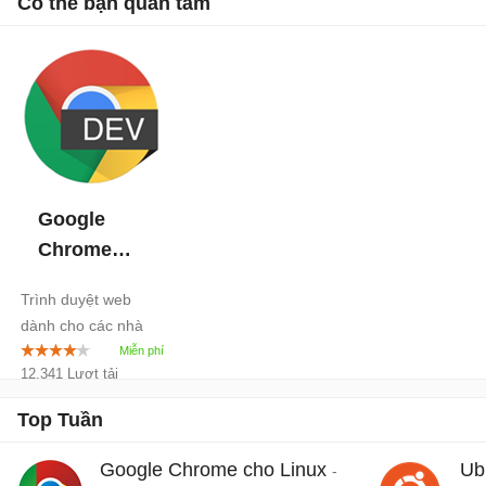
Có thể bạn quan tâm
Google
Chrome
Dev
Trình duyệt web
dành cho các nhà
phát triển
12.341 Lượt tải
Top Tuần
Google Chrome cho Linux
Ub
-