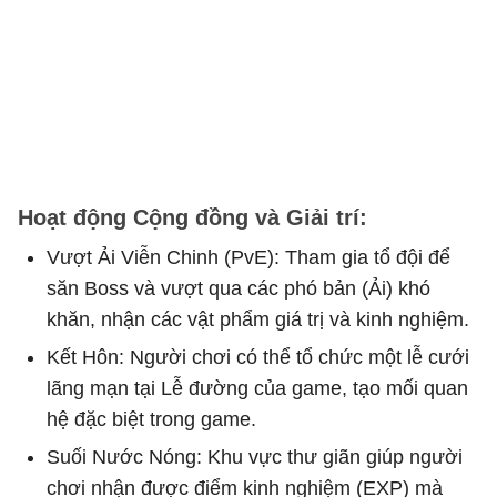
Hoạt động Cộng đồng và Giải trí:
Vượt Ải Viễn Chinh (PvE): Tham gia tổ đội để
săn Boss và vượt qua các phó bản (Ải) khó
khăn, nhận các vật phẩm giá trị và kinh nghiệm.
Kết Hôn: Người chơi có thể tổ chức một lễ cưới
lãng mạn tại Lễ đường của game, tạo mối quan
hệ đặc biệt trong game.
Suối Nước Nóng: Khu vực thư giãn giúp người
chơi nhận được điểm kinh nghiệm (EXP) mà