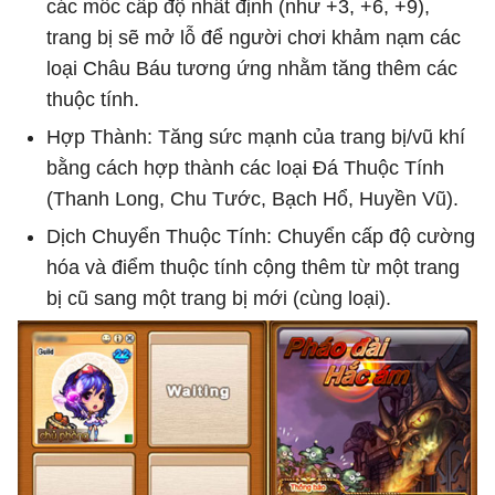
các mốc cấp độ nhất định (như +3, +6, +9),
trang bị sẽ mở lỗ để người chơi khảm nạm các
loại Châu Báu tương ứng nhằm tăng thêm các
thuộc tính.
Hợp Thành: Tăng sức mạnh của trang bị/vũ khí
bằng cách hợp thành các loại Đá Thuộc Tính
(Thanh Long, Chu Tước, Bạch Hổ, Huyền Vũ).
Dịch Chuyển Thuộc Tính: Chuyển cấp độ cường
hóa và điểm thuộc tính cộng thêm từ một trang
bị cũ sang một trang bị mới (cùng loại).