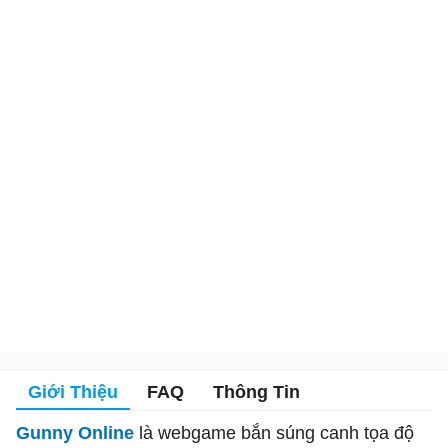
Giới Thiệu
FAQ
Thông Tin
Gunny Online
là webgame bắn súng canh tọa độ