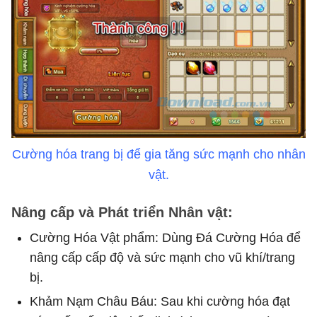
Cường hóa trang bị để gia tăng sức mạnh cho nhân
vật.
Nâng cấp và Phát triển Nhân vật:
Cường Hóa Vật phẩm: Dùng Đá Cường Hóa để
nâng cấp cấp độ và sức mạnh cho vũ khí/trang
bị.
Khảm Nạm Châu Báu: Sau khi cường hóa đạt