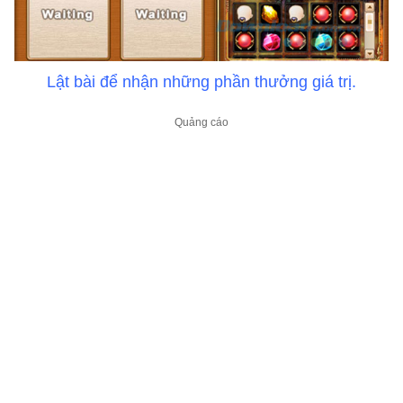
Lật bài để nhận những phần thưởng giá trị.