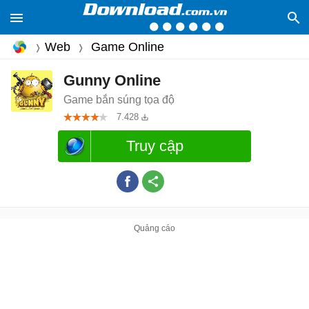
Web
Game Online
Gunny Online
Game bắn súng tọa độ
7.428
Truy cập