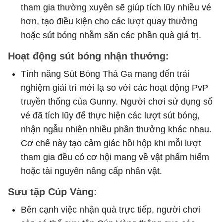
tham gia thường xuyên sẽ giúp tích lũy nhiều vé
hơn, tạo điều kiện cho các lượt quay thưởng
hoặc sút bóng nhằm săn các phần quà giá trị.
Hoạt động sút bóng nhận thưởng:
Tính năng Sút Bóng Thả Ga mang đến trải
nghiệm giải trí mới lạ so với các hoạt động PvP
truyền thống của Gunny. Người chơi sử dụng số
vé đã tích lũy để thực hiện các lượt sút bóng,
nhận ngẫu nhiên nhiều phần thưởng khác nhau.
Cơ chế này tạo cảm giác hồi hộp khi mỗi lượt
tham gia đều có cơ hội mang về vật phẩm hiếm
hoặc tài nguyên nâng cấp nhân vật.
Sưu tập Cúp Vàng:
Bên cạnh việc nhận quà trực tiếp, người chơi