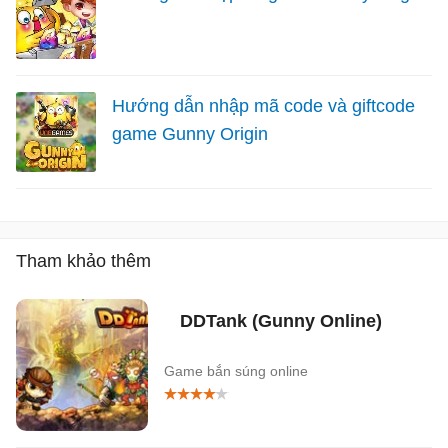
Hướng dẫn nhập mã code và giftcode
game Gunny Origin
Tham khảo thêm
DDTank (Gunny Online)
Game bắn súng online