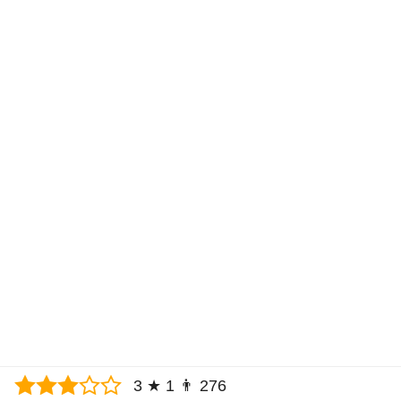
3
★
1
👨
276