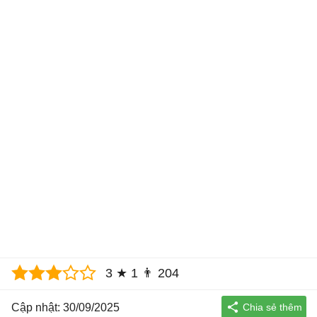
3
★
1
👨
204
Cập nhật: 30/09/2025