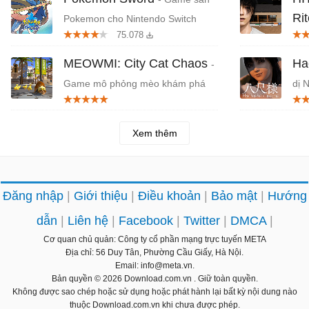
Ri
Pokemon cho Nintendo Switch
75.078
đỏ,
MEOWMI: City Cat Chaos
Ha
-
Game mô phỏng mèo khám phá
dị 
thành phố
Xem thêm
Đăng nhập
Giới thiệu
Điều khoản
Bảo mật
Hướng
dẫn
Liên hệ
Facebook
Twitter
DMCA
Cơ quan chủ quản: Công ty cổ phần mạng trực tuyến META
Địa chỉ: 56 Duy Tân, Phường Cầu Giấy, Hà Nội.
Email: info@meta.vn.
Bản quyền © 2026
Download.com.vn
. Giữ toàn quyền.
Không được sao chép hoặc sử dụng hoặc phát hành lại bất kỳ nội dung nào
thuộc Download.com.vn khi chưa được phép.