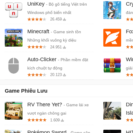
UniKey
Cr
- Bộ gõ tiếng Việt trên
Windows phổ biến nhất
đán
26.459
cứn
Minecraft
Fo
- Game sinh tồn
Những khối vuông kỳ diệu
mềm
24.951
miễ
Auto-Clicker
W
- Phần mềm đặt
kích chuột tự động
giải
20.123
Game Phiêu Lưu
RV There Yet?
Di
- Game lái xe
Is
vượt ngàn chông gai
1.609
Khủ
Pokémon Sword
HI
- Game săn