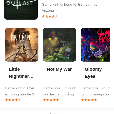
Game kinh dị bóng tối trên sa mạc
Arizona
Little
Not My War
Gloomy
Nightmares
Eyes
III
Game kinh dị Cơn
Game phiêu lưu sinh
Game phiêu lưu đen
ác mộng nhỏ bé 3
tồn đầy căng thẳng
tối, thơ mộng cho 2
người