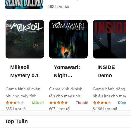
192 Lượt tải
Milksoil
Yomawari:
INSIDE
Mystery
0.1
Night
Demo
Alone
Game kinh dị miễn
Game kinh dị sinh
Game hành động
phí cho máy tính
tồn cho máy tính
phiêu lưu cho máy
tính
665 Lượt tải
607 Lượt tải
8.196 Lượt tải
Top Tuần