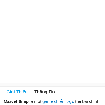
Giới Thiệu
Thông Tin
Marvel Snap
là một
game chiến lược
thẻ bài chính