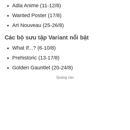
Adia Anime (11-12/8)
Wanted Poster (17/8)
Art Nouveau (25-26/8)
Các bộ sưu tập Variant nổi bật
What If...? (6-10/8)
Prehistoric (13-17/8)
Golden Gauntlet (20-24/8)