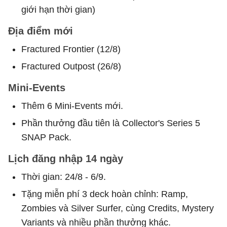
giới hạn thời gian)
Địa điểm mới
Fractured Frontier (12/8)
Fractured Outpost (26/8)
Mini-Events
Thêm 6 Mini-Events mới.
Phần thưởng đầu tiên là Collector's Series 5
SNAP Pack.
Lịch đăng nhập 14 ngày
Thời gian: 24/8 - 6/9.
Tặng miễn phí 3 deck hoàn chỉnh: Ramp,
Zombies và Silver Surfer, cùng Credits, Mystery
Variants và nhiều phần thưởng khác.