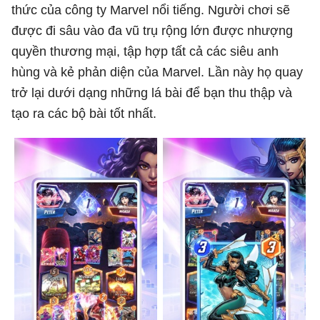
thức của công ty Marvel nổi tiếng. Người chơi sẽ
được đi sâu vào đa vũ trụ rộng lớn được nhượng
quyền thương mại, tập hợp tất cả các siêu anh
hùng và kẻ phản diện của Marvel. Lần này họ quay
trở lại dưới dạng những lá bài để bạn thu thập và
tạo ra các bộ bài tốt nhất.