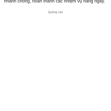
nhanh chóng, hoàn thành các nhiệm vụ hàng ngày.